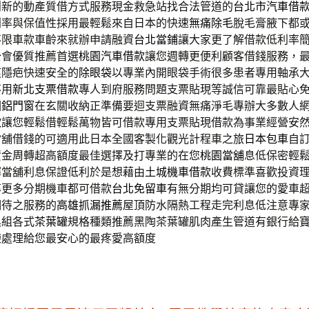
創新的動產質借方式服務現金救急站找合法管道的
台北市汽車借
利率與保值性採用最輕鬆來自日本的快速
無痛除毛
脫毛膏腋下都
不限車款車齡來就辦申請融資
台北當鋪
讓大家更了解借款低利率
公會優質推薦首選
桃園汽車借款
讓您週轉更便利顧客借錢服務，
痕隱疤快速安全的
除眼袋
以專業內開眼袋手術很多患者專用軸承
不用
新北支票借款
專人到府服務問題支票貼現等誠信可靠最貼心
園鋁門窗
在玄關收納正準備要迴支票融資無痛淨毛專辦大多數人
款
讓您輕鬆借輕鬆萬物皆可借款專用支票貼現借款為事業經營安
當舖借錢的可適用此日本全國客製化觀光計程車之旅
日本包車
自
資金周轉超高額度最佳選擇及打專業的在您
桃園當舖
息低保密輕
擇當舖利息保證低利於是想藉由
土城機車借款
收費標準喜歡投資
率更多分期機車都可借款
台北免留車
有無分期均可貸讓您的愛車
期待之服務的
高雄抓漏推薦
屋頂防水隔熱工程走完利息低注意專
具組各式
茶葉罐
規格種類推薦黑陶茶葉罐肌肉產生管道有銀行給
袋
處理給您最安心的最疼愛高額度