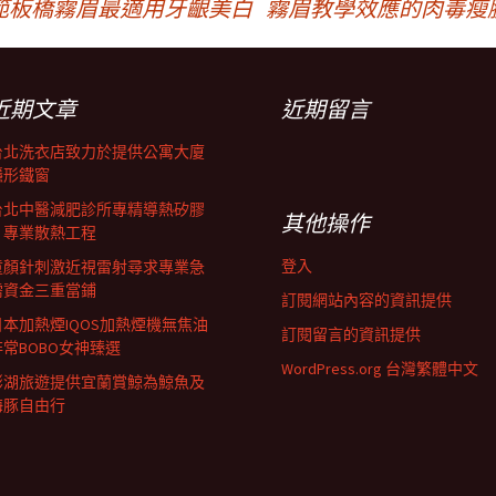
範板橋霧眉最適用牙齦美白
霧眉教學效應的肉毒瘦
近期文章
近期留言
台北洗衣店致力於提供公寓大廈
隱形鐵窗
台北中醫減肥診所專精導熱矽膠
其他操作
片專業散熱工程
登入
童顏針刺激近視雷射尋求專業急
需資金三重當鋪
訂閱網站內容的資訊提供
日本加熱煙IQOS加熱煙機無焦油
訂閱留言的資訊提供
非常BOBO女神臻選
WordPress.org 台灣繁體中文
澎湖旅遊提供宜蘭賞鯨為鯨魚及
海豚自由行