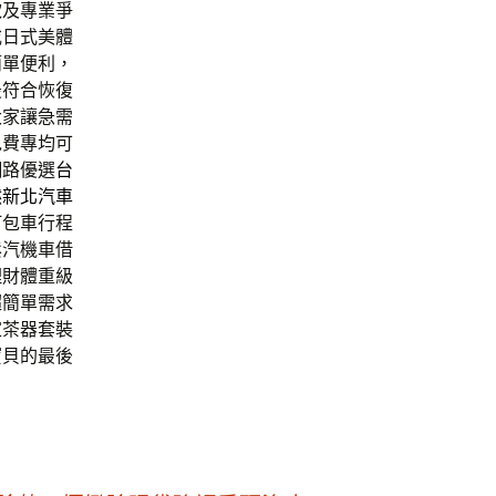
款
及專業爭
或日式美體
簡單便利，
最符合恢復
大家讓急需
免費專均可
網路優選
台
然
新北汽車
訂包車行程
鬆汽機車借
理財體重級
超簡單需求
家茶器套裝
寶貝的最後