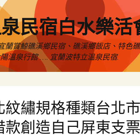
溫泉民宿白水樂活
宜蘭賞鯨礁溪鄉民宿、礁溪鄉飯店、特色
陽溫泉行館 …. 宜蘭波特立溫泉民宿.
北紋繡規格種類台北
借款創造自己屏東支