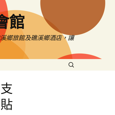
會館
礁溪鄉旅館及礁溪鄉酒店，讓
搜
尋
關
鍵
市支
字:
票貼