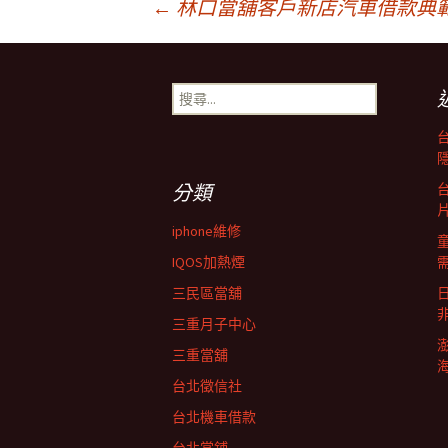
文
←
林口當舖客戶新店汽車借款典
章
搜
尋
導
關
鍵
字:
覽
分類
iphone維修
IQOS加熱煙
三民區當舖
三重月子中心
三重當舖
台北徵信社
台北機車借款