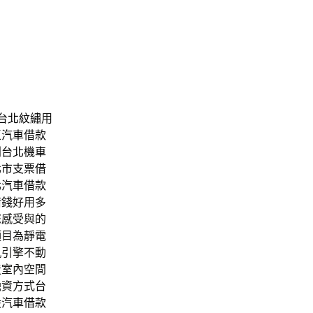
台北紋繡
用
區汽車借款
列
台北機車
北市支票借
北汽車借款
借錢
好用多
您感受與的
項目為靜電
軌引擎不動
造室內空間
融資方式
台
股汽車借款