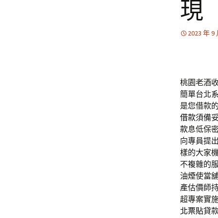
現
2023 年 9
桃園老酒收購
簡單台北
是您借款
借款
須備
款
息低保
向專員提
樣的大家
不複雜的
油煙使當
產估價師
超專案實
北票貼
貸