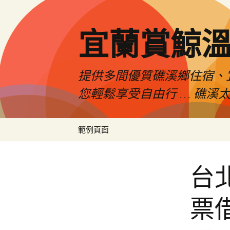
宜蘭賞鯨
提供多間優質礁溪鄉住宿、
您輕鬆享受自由行 … 礁溪太
跳
範例頁面
至
主
要
台
內
容
票