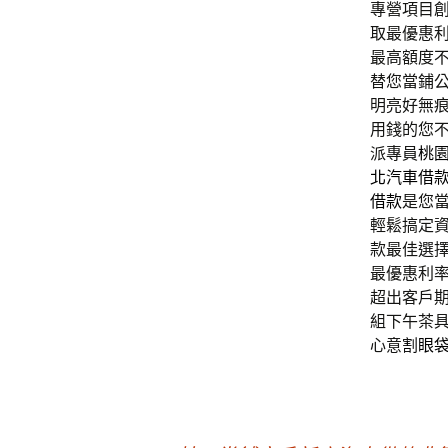
專營項目
取最優惠
最高額度
替您當鋪
明亮好無
用錢的您
派專員
桃
北汽車借
借款
是您
輕鬆搞定
款最佳選
最優惠利
超出客戶
組下午茶
心意
割眼