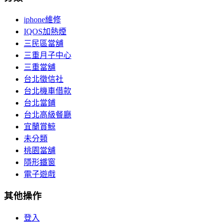
iphone維修
IQOS加熱煙
三民區當舖
三重月子中心
三重當舖
台北徵信社
台北機車借款
台北當鋪
台北高級餐廳
宜蘭賞鯨
未分類
桃園當舖
隱形鐵窗
電子遊戲
其他操作
登入