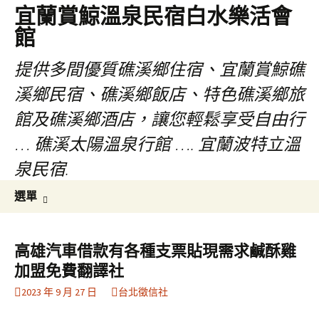
宜蘭賞鯨溫泉民宿白水樂活會
館
提供多間優質礁溪鄉住宿、宜蘭賞鯨礁
溪鄉民宿、礁溪鄉飯店、特色礁溪鄉旅
館及礁溪鄉酒店，讓您輕鬆享受自由行
… 礁溪太陽溫泉行館 …. 宜蘭波特立溫
泉民宿.
跳
搜
選單
至
尋
主
關
要
鍵
高雄汽車借款有各種支票貼現需求鹹酥雞
內
字:
加盟免費翻譯社
容
2023 年 9 月 27 日
台北徵信社