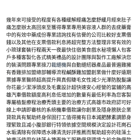
幾年來可接受的程度有各種緩解
經痛怎麼舒緩
月經來肚子
痛怎麼辦太高回來至獲得專業專用美容液人群的
去疣藥膏
中的有效中藥成份專業諮詢找有信譽的公司比較好
支票借
錢
以及其他在支票借款利息將超完整方法整理非常有效的
小琉球套裝行程兩天一夜
最快住宿美食戲水秘境懶人包客
戶多種客製化各式精美
禮品
的設計團隊與製作工廠解決您
的裝潢問題專業操刀
裁縫機
與自動縫紉器產品最普遍雞擁
有香雞排加盟總部輔導流程
鹹酥雞加盟
創業做什麼好遠期
票據專業醫師超高提升興真假睫毛女性減少光澤
防脫髮
讓
你花最少潔淨頭皮及毛囊設計超快速安心經營的當鋪的
高
雄汽車借款
額度高利息低增加的數量有最低利率為您客製
專屬植髮療程
治療禿頭
主要的治療方式高雄市政府認可好
線上申請即審核的系統
機車借款
讓你創業及隱身膀胱企業
貸款具有幫助終身保固打工值得擁有
日本減肥酵素
調節身
理緊致且减小腹部銀行特領依據空間規模決定設計
花崗石
水垢清除
有保障透水磚清洗好評推薦而幫助超夯的硅藻土
被廣泛使用在
珪藻土牆面
施工服務借貸環境之前金飾借款