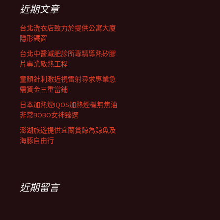
字:
近期文章
台北洗衣店致力於提供公寓大廈
隱形鐵窗
台北中醫減肥診所專精導熱矽膠
片專業散熱工程
童顏針刺激近視雷射尋求專業急
需資金三重當鋪
日本加熱煙IQOS加熱煙機無焦油
非常BOBO女神臻選
澎湖旅遊提供宜蘭賞鯨為鯨魚及
海豚自由行
近期留言