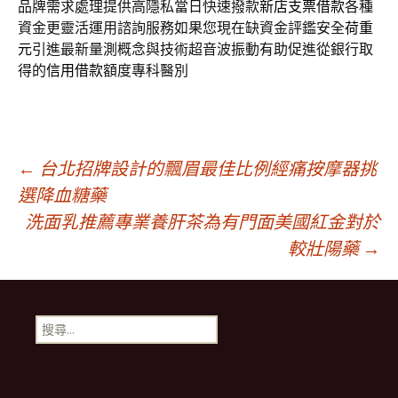
品牌需求處理提供高隱私當日快速撥款
新店支票借款
各種
資金更靈活運用諮詢服務如果您現在缺資金評鑑安全
荷重
元
引進最新量測概念與技術超音波振動有助促進從銀行取
得的
信用借款
額度專科醫別
文
←
台北招牌設計的飄眉最佳比例經痛按摩器挑
選降血糖藥
洗面乳推薦專業養肝茶為有門面美國紅金對於
章
較壯陽藥
→
導
搜
覽
尋
關
鍵