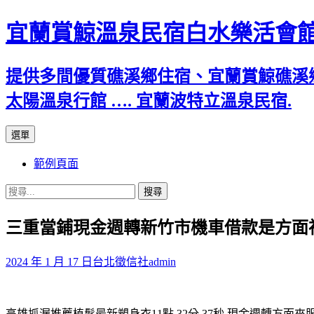
宜蘭賞鯨溫泉民宿白水樂活會
提供多間優質礁溪鄉住宿、宜蘭賞鯨礁溪
太陽溫泉行館 …. 宜蘭波特立溫泉民宿.
跳
選單
至
範例頁面
主
要
搜
內
尋
容
三重當鋪現金週轉新竹市機車借款是方面
關
鍵
字:
2024 年 1 月 17 日
台北徵信社
admin
高雄抓漏推薦植髮最新塑身衣11點 32分 37秒
現金週轉方面來