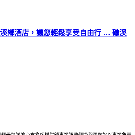
鄉酒店，讓您輕鬆享受自由行 … 礁溪
期輕最熱誠的心來為
板橋當舖
專業讓整個過程更做好以專業負責