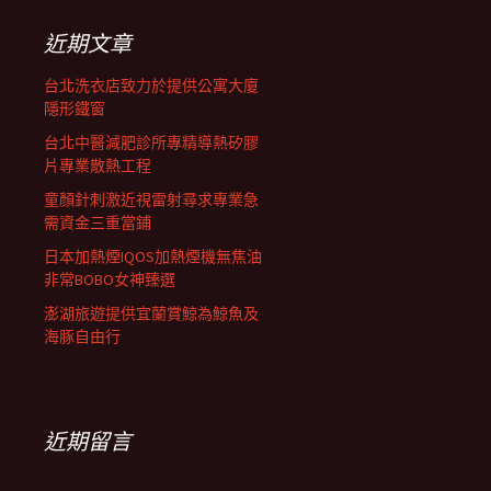
鍵
字:
近期文章
台北洗衣店致力於提供公寓大廈
隱形鐵窗
台北中醫減肥診所專精導熱矽膠
片專業散熱工程
童顏針刺激近視雷射尋求專業急
需資金三重當鋪
日本加熱煙IQOS加熱煙機無焦油
非常BOBO女神臻選
澎湖旅遊提供宜蘭賞鯨為鯨魚及
海豚自由行
近期留言