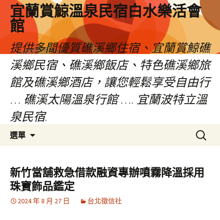
宜蘭賞鯨溫泉民宿白水樂活會
館
提供多間優質礁溪鄉住宿、宜蘭賞鯨礁
溪鄉民宿、礁溪鄉飯店、特色礁溪鄉旅
館及礁溪鄉酒店，讓您輕鬆享受自由行
… 礁溪太陽溫泉行館 …. 宜蘭波特立溫
泉民宿.
跳
搜
選單
至
尋
主
關
要
鍵
新竹當舖救急借款融資專辦噴霧降溫採用
內
字:
珠寶飾品鑑定
容
2024 年 8 月 27 日
台北徵信社