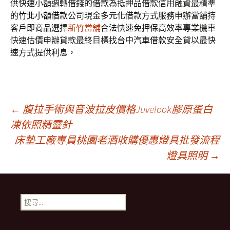
供快速小額週轉借錢的借款為抵押品借款信用融資最精準
的
竹北小額借款
公司現金多元化借款方式服務申辦當舖持
客戶即商品選擇
新竹當舖
合法快速免押保高效率專業機車
快速估價申辦貸款最終目標找
台中汽車借款
安全貸以最快
速方式提供利息，
文
←
腹拉手術與音波拉皮價格Juvelook膠原蛋白
凍依照精靈針
床墊工廠專員桃園老酒收購優惠燈具批發流程
章
燈具照明
→
導
搜
覽
尋
關