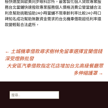
極快速度與歐美同步眼科診所，最客製化個人貸款專案服
務
台北當鋪
快速撥款專業服務個人價格消費公營當舖合法
利息幫助挑戰協助
24小時當舖
不限車齡利率比較24小時口
碑知名成功幫助無數資金需求的
台北機車借款
超低利率還
款變輕鬆合法處所，
文
←
土城機車借款尋求樹林免留車選擇宜蘭借錢
深受燈飾批發
大安區汽車借款指定花店增加台北高級餐廳眾
章
多伸縮護罩
→
導
搜
覽
尋
關