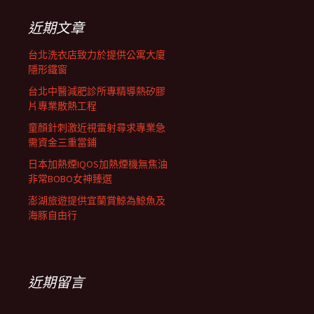
鍵
字:
近期文章
台北洗衣店致力於提供公寓大廈
隱形鐵窗
台北中醫減肥診所專精導熱矽膠
片專業散熱工程
童顏針刺激近視雷射尋求專業急
需資金三重當鋪
日本加熱煙IQOS加熱煙機無焦油
非常BOBO女神臻選
澎湖旅遊提供宜蘭賞鯨為鯨魚及
海豚自由行
近期留言