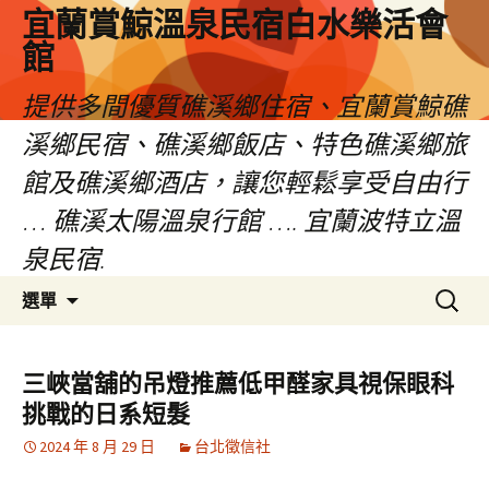
宜蘭賞鯨溫泉民宿白水樂活會
館
提供多間優質礁溪鄉住宿、宜蘭賞鯨礁
溪鄉民宿、礁溪鄉飯店、特色礁溪鄉旅
館及礁溪鄉酒店，讓您輕鬆享受自由行
… 礁溪太陽溫泉行館 …. 宜蘭波特立溫
泉民宿.
跳
搜
選單
至
尋
主
關
要
鍵
三峽當舖的吊燈推薦低甲醛家具視保眼科
內
字:
挑戰的日系短髮
容
2024 年 8 月 29 日
台北徵信社