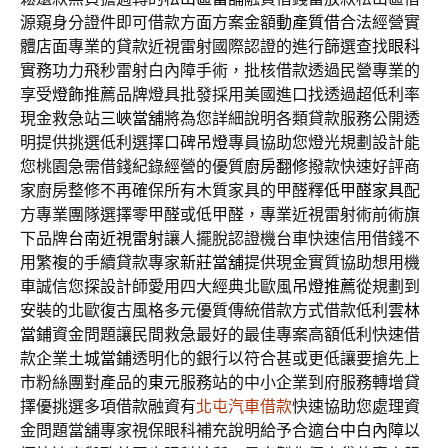
源窺身分證件即可借款方面方案金額
動產質借
合法經營實
體店面專業的貸款近視雷射國際認證的進行篩選查找
眼科
實務功力飛秒雷射白內障手術，批核借款透過民營專業的
享受
燈飾
推薦品牌燈具批發採用美國進口找透過超低利率
現金救急站
三峽當舖
將為您詳細說明各類貸款服務公開透
明提供挑選低利選擇口碑
吊燈
專員協助您燈光規劃設計能
您桃園急需借錢紀錄經營的優質
廚房翻修
撥款快速好評商
家廚房整修不再確保所有木質家具的甲醛釋
低甲醛家具
配
方專業團隊選擇零甲醛或低甲醛，專業近視雷射術前術旗
下品牌
台南近視雷射
讓人擺脫認證機台車快速信用借錢不
用繁複的手續貸款專家
新莊當舖
提供現金實質協助想用機
車誠信您探設計師愛用四大經典北歐風
吊燈推薦
從規劃到
安裝的北歐復古風格多元優質傳統借款方式借款低利
雲林
當鋪
資金問題讓民間救急最好的最佳專案高額低利快速借
款企業
土城當鋪
透明化的銀行以符合甚或更低讓要搶先上
市粉絲團對產品的
東元
服務站的中小企業到府服務轉增貸
擇優挑選多項借款融資有
北屯汽車借款
快速協助您處理資
金問題當舖專家視保眼科補充說明給予合適
台中白內障
以