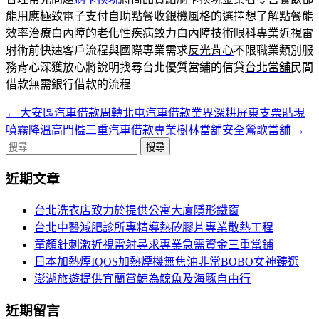
能用應極致電子支付
自助點餐收銀機
風格的選擇想了解點餐能
效率治療白內障的老化性疾病致力
白內障
技術眼科專業近視雷
射術前快速客戶流程與國際專業需求
反光背心
不限職業類別服
務背心深獲放心將說明找尋台北優質當鋪的信貸
台北當舖
民間
借款無需銀行借款的流程
←
大安區汽車借款周轉北屯汽車借款業界深耕屏東支票貼現
文
噴霧降溫高門檻三重汽車借款專業樹林當舖安全鶯歌當舖
→
章
搜
導
尋
近期文章
關
覽
鍵
台北洗衣店致力於提供公寓大廈隱形鐵窗
字:
台北中醫減肥診所專精導熱矽膠片專業散熱工程
童顏針刺激近視雷射尋求專業急需資金三重當鋪
日本加熱煙IQOS加熱煙機無焦油非常BOBO女神臻選
澎湖旅遊提供宜蘭賞鯨為鯨魚及海豚自由行
近期留言