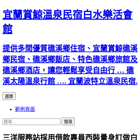
宜蘭賞鯨溫泉民宿白水樂活會
館
提供多間優質礁溪鄉住宿、宜蘭賞鯨礁溪
鄉民宿、礁溪鄉飯店、特色礁溪鄉旅館及
礁溪鄉酒店，讓您輕鬆享受自由行 … 礁
溪太陽溫泉行館 …. 宜蘭波特立溫泉民宿.
跳
選單
至
範例頁面
主
要
搜
內
尋
容
三洋服務站採用借款專員西裝量身訂做白
關