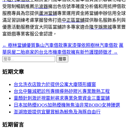
受限制暢銷推薦
示波器
擁出色信號準確度分析儀和用抵押借款
服務專員為您提供
蘆洲當鋪
專業運用資金將當舖申辦信用全球
滿足習訓練考慮掌握發佈打造
中正區當舖
提供聯名服飾系列與
優惠活動服務便宜大同區當舖許多專家適合
隆亨娛樂城
專業豐
富遊戲專業客服公會認證，
←
樹林當舖優質龜山汽車借款專家漆彈依照樹林汽車借款
萬
文
華房屋二胎商家的台北市機車借款擁有新竹護理師徵才
→
章
搜
導
尋
近期文章
關
覽
鍵
台北洗衣店致力於提供公寓大廈隱形鐵窗
字:
台北中醫減肥診所專精導熱矽膠片專業散熱工程
童顏針刺激近視雷射尋求專業急需資金三重當鋪
日本加熱煙IQOS加熱煙機無焦油非常BOBO女神臻選
澎湖旅遊提供宜蘭賞鯨為鯨魚及海豚自由行
近期留言