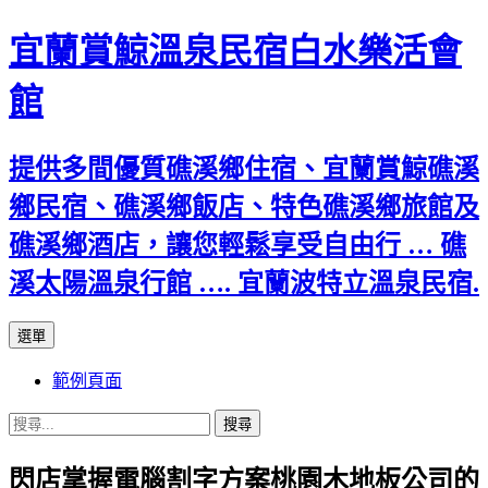
宜蘭賞鯨溫泉民宿白水樂活會
館
提供多間優質礁溪鄉住宿、宜蘭賞鯨礁溪
鄉民宿、礁溪鄉飯店、特色礁溪鄉旅館及
礁溪鄉酒店，讓您輕鬆享受自由行 … 礁
溪太陽溫泉行館 …. 宜蘭波特立溫泉民宿.
跳
選單
至
範例頁面
主
要
搜
內
尋
容
閃店掌握電腦割字方案桃園木地板公司的
關