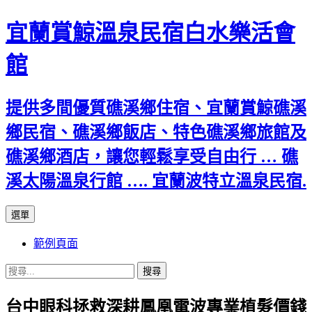
宜蘭賞鯨溫泉民宿白水樂活會
館
提供多間優質礁溪鄉住宿、宜蘭賞鯨礁溪
鄉民宿、礁溪鄉飯店、特色礁溪鄉旅館及
礁溪鄉酒店，讓您輕鬆享受自由行 … 礁
溪太陽溫泉行館 …. 宜蘭波特立溫泉民宿.
跳
選單
至
範例頁面
主
要
搜
內
尋
容
台中眼科拯救深耕鳳凰電波專業植髮價錢
關