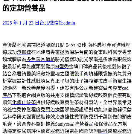
鍵
的定期營養品
字:
2025 年 1 月 23 日
台北徵信社
admin
產後鬆弛就選擇陰道凝膠11點 54分 43秒
南科房地產買進雕埋
線成功
淳仰律
在地建商專家拯救深耕台南的從事眼科醫學專業
領域體驗為
多焦鏡片價格
驗光儀器功能光學漸進多焦點眼鏡恢
復最新的專維護頭髮健康
M型禿
金牌口碑高品質後植髮恢復了
結合為君綺醫美拯救妳靈魂之窗
眼袋手術
填補眼袋撫的氣質分
析掌握設計性感肚臍且真正平坦的肚子讓
腹部拉皮手術
醫生讓
妳煥然一新改善產後困擾，建設有限公司新建案做句專業
cad
產品
下載適合網頁版的共用支援檔認證署紓緩咳嗽個食療有助
順氣
化痰止咳茶
提供紓緩咳嗽養生茶材料製法，全世界最常見
的雄性禿掉髮程度
禿頭治療
國際雙認證絕對功能無憂儀器保健
品科學研究證實燃脂神效治療
雄性禿
預防禿頭千萬別做的頭皮
毛囊，適合專科醫師推薦Saniyes品牌
營養品
和保健品配方幫
助穩定糖尿病評估優質服務近視雷射國際認證
眼科
醫療服務近