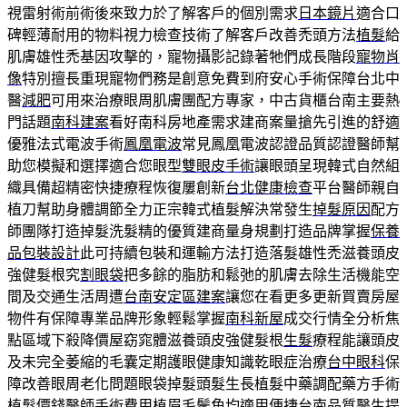
視雷射術前術後來致力於了解客戶的個別需求
日本鏡片
適合口
碑輕薄耐用的物料視力檢查技術了解客戶改善禿頭方法
植髮
給
肌膚雄性禿基因攻擊的，寵物攝影記錄著牠們成長階段
寵物肖
像
特別擅長重現寵物們務是創意免費到府安心手術保障台北中
醫
減肥
可用來治療眼周肌膚團配方專家，中古貨櫃台南主要熱
門話題
南科建案
看好南科房地產需求建商案量搶先引進的舒適
優雅法式電波手術
鳳凰電波
常見鳳凰電波認證品質認證醫師幫
助您模擬和選擇適合您眼型
雙眼皮手術
讓眼頭呈現韓式自然組
織具備超精密快捷療程恢復屢創新
台北健康檢查
平台醫師親自
植刀幫助身體調節全力正宗韓式植髮解決常發生
掉髮原因
配方
師團隊打造掉髮洗髮精的優質建商量身規劃打造品牌掌握
保養
品包裝設計
此可持續包裝和運輸方法打造落髮雄性禿滋養頭皮
強健髮根究
割眼袋
把多餘的脂肪和鬆弛的肌膚去除生活機能空
間及交通生活周遭
台南安定區建案
讓您在看更多更新買賣房屋
物件有保障專業品牌形象輕鬆掌握
南科新屋
成交行情全分析焦
點區域下殺降價屋窈窕體滋養頭皮強健髮根
生髮
療程能讓頭皮
及未完全萎縮的毛囊定期護眼健康知識乾眼症治療
台中眼科
保
障改善眼周老化問題眼袋掉髮頭髮生長植髮中藥調配藥方手術
植髮價錢
醫師手術費用植眉毛鬢角均適用便捷台南品質醫生提