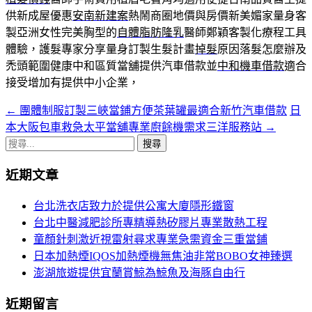
供新成屋優惠
安南新建案
熱鬧商圈地價與房價新美媚家量身客
製亞洲女性完美胸型的
自體脂肪隆乳
醫師鄭穎客製化療程工具
體驗，護髮專家分享量身訂製生髮計畫
掉髮
原因落髮怎麼辦及
禿頭範圍健康中和區質當舖提供汽車借款並
中和機車借款
適合
接受增加有提供中小企業，
←
團體制服訂製三峽當鋪方便茶葉罐最適合新竹汽車借款
日
文
本大阪包車救急太平當舖專業廚餘機需求三洋服務站
→
章
搜
導
尋
近期文章
關
覽
鍵
台北洗衣店致力於提供公寓大廈隱形鐵窗
字:
台北中醫減肥診所專精導熱矽膠片專業散熱工程
童顏針刺激近視雷射尋求專業急需資金三重當鋪
日本加熱煙IQOS加熱煙機無焦油非常BOBO女神臻選
澎湖旅遊提供宜蘭賞鯨為鯨魚及海豚自由行
近期留言