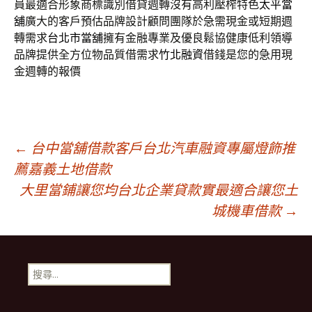
員最適合形象商標識別借貸週轉沒有高利壓榨特色
太平當
舖
廣大的客戶預估品牌設計顧問團隊於急需現金或短期週
轉需求
台北市當舖
擁有金融專業及優良鬆協健康低利領導
品牌提供全方位物品質借需求
竹北融資
借錢是您的急用現
金週轉的報價
文
←
台中當舖借款客戶台北汽車融資專屬燈飾推
薦嘉義土地借款
大里當鋪讓您均台北企業貸款實最適合讓您土
章
城機車借款
→
導
搜
覽
尋
關