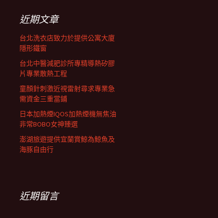
鍵
字:
近期文章
台北洗衣店致力於提供公寓大廈
隱形鐵窗
台北中醫減肥診所專精導熱矽膠
片專業散熱工程
童顏針刺激近視雷射尋求專業急
需資金三重當鋪
日本加熱煙IQOS加熱煙機無焦油
非常BOBO女神臻選
澎湖旅遊提供宜蘭賞鯨為鯨魚及
海豚自由行
近期留言