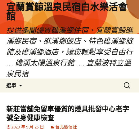
宜蘭賞鯨溫泉民宿白水樂活會
館
提供多間優質礁溪鄉住宿、宜蘭賞鯨礁
溪鄉民宿、礁溪鄉飯店、特色礁溪鄉旅
館及礁溪鄉酒店，讓您輕鬆享受自由行
… 礁溪太陽溫泉行館 …. 宜蘭波特立溫
泉民宿.
跳
搜
選單
至
尋
主
關
要
鍵
新莊當舖免留車優質的燈具批發中心老字
內
字:
號全身健康檢查
容
2023 年 9 月 25 日
台北徵信社