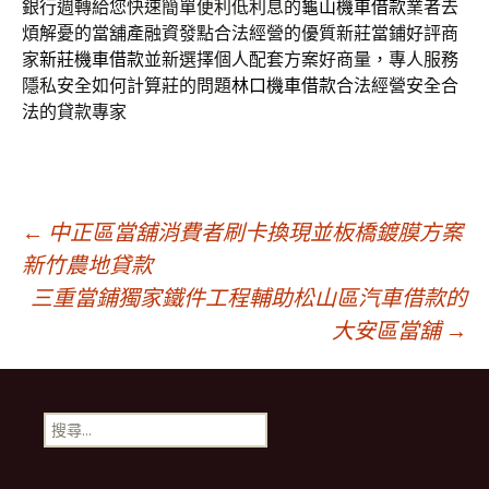
銀行週轉給您快速簡單便利低利息的
龜山機車借款
業者去
煩解憂的當舖產融資發點合法經營的優質新莊當鋪好評商
家
新莊機車借款
並新選擇個人配套方案好商量，專人服務
隱私安全如何計算莊的問題
林口機車借款
合法經營安全合
法的貸款專家
文
←
中正區當舖消費者刷卡換現並板橋鍍膜方案
新竹農地貸款
三重當鋪獨家鐵件工程輔助松山區汽車借款的
章
大安區當舖
→
導
搜
覽
尋
關