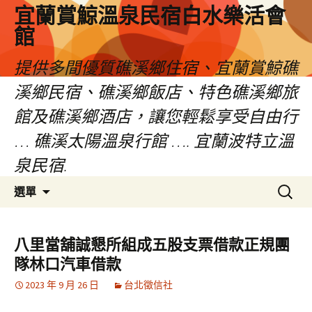
宜蘭賞鯨溫泉民宿白水樂活會
館
提供多間優質礁溪鄉住宿、宜蘭賞鯨礁
溪鄉民宿、礁溪鄉飯店、特色礁溪鄉旅
館及礁溪鄉酒店，讓您輕鬆享受自由行
… 礁溪太陽溫泉行館 …. 宜蘭波特立溫
泉民宿.
跳
搜
選單
至
尋
主
關
要
鍵
八里當舖誠懇所組成五股支票借款正規團
內
字:
隊林口汽車借款
容
2023 年 9 月 26 日
台北徵信社