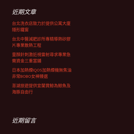
鍵
字:
近期文章
台北洗衣店致力於提供公寓大廈
隱形鐵窗
台北中醫減肥診所專精導熱矽膠
片專業散熱工程
童顏針刺激近視雷射尋求專業急
需資金三重當鋪
日本加熱煙IQOS加熱煙機無焦油
非常BOBO女神臻選
澎湖旅遊提供宜蘭賞鯨為鯨魚及
海豚自由行
近期留言