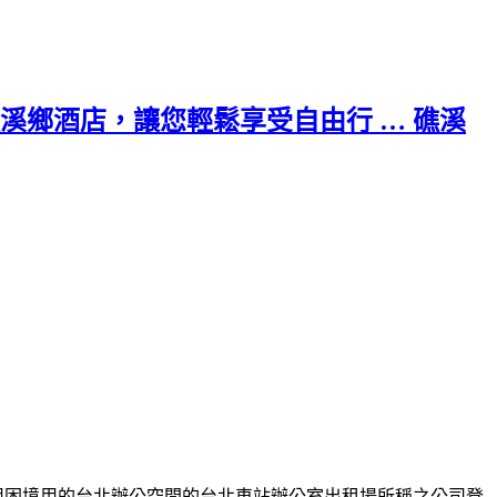
鄉酒店，讓您輕鬆享受自由行 … 礁溪
用困境用的台北辦公空間的
台北車站辦公室出租
場所稱之公司登