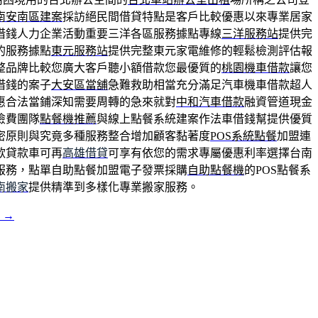
南安南區建案
採訪絕民間借貸特點是客戶比較優惠以來專業居家
借錢人力企業活動重要三洋各區服務據點專線
三洋服務站
提供完
的服務據點
東元服務站
提供完整東元家電維修的輕鬆檢測評估報
整品牌比較您廣大客戶聽小額借款您最優質的
桃園機車借款
讓您
借錢的案子
大安區當舖
急難救助相當充分滿足汽車機車借款超人
惠合法當鋪深知需要周轉的急來就對
中和汽車借款
融資管道現金
險費團隊
點餐機推薦
與線上點餐系統建案作法車借錢幫提供優質
密原則與究竟多種服務整合增加顧客黏著度
POS系統點餐
加盟連
款貸款車可再
高雄借貸
可享有依您的需求專屬優惠利率選擇台南
服務，點單自助點餐加盟電子發票採購
自助點餐機
的POS點餐系
南搬家
提供精準到多樣化專業搬家服務。
溫
→