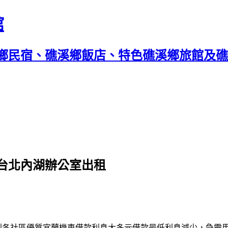
館
鄉民宿、礁溪鄉飯店、特色礁溪鄉旅館及礁溪
台北內湖辦公室出租
利各社區優質
宜蘭機車借款
利息大多元借款最低利息減少，急需