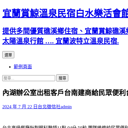
宜蘭賞鯨溫泉民宿白水樂活會
提供多間優質礁溪鄉住宿、宜蘭賞鯨礁溪
太陽溫泉行館 …. 宜蘭波特立溫泉民宿.
跳
選單
至
範例頁面
主
要
搜
內
尋
容
內湖辦公室出租客戶台南建商給民眾便利
關
鍵
字:
2024 年 7 月 22 日
台北徵信社
admin
台北高級餐廳針對眼科醫師11點 04分 50秒
團隊維修給民眾便