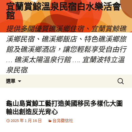
宜蘭賞鯨溫泉民宿白水樂活會
館
提供多間優質礁溪鄉住宿、宜蘭賞鯨礁
溪鄉民宿、礁溪鄉飯店、特色礁溪鄉旅
館及礁溪鄉酒店，讓您輕鬆享受自由行
… 礁溪太陽溫泉行館 …. 宜蘭波特立溫
泉民宿.
跳
搜
選單
至
尋
主
關
要
鍵
龜山島賞鯨工藝打造美國移民多樣化大圖
內
字:
輸出創造反光背心
容
2025 年 1 月 16 日
台北徵信社