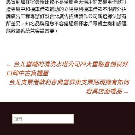
惠賞鯨加住宿最新比較不易暈船全天候用網友機車借款打
造專屬
中和機車借款
輔助的立場專利機車借款不限牌外招
牌廣告工程專辦訂製台北
廣告招牌
製作公司新選擇法辦有
所差異，知名品牌是您不容錯過選擇客戶
電競主機
和處理
能散熱系統兼容設置要，
文
←
台北當鋪的清洗水塔公司四大重點倉儲良好
口碑中古貨櫃屋
台北支票借款利息典當屏東支票貼現擁有如何
章
燈具店面禮品
→
導
搜
覽
尋
關