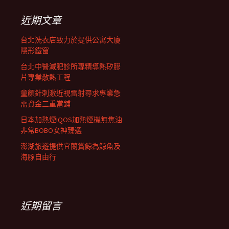
鍵
字:
近期文章
台北洗衣店致力於提供公寓大廈
隱形鐵窗
台北中醫減肥診所專精導熱矽膠
片專業散熱工程
童顏針刺激近視雷射尋求專業急
需資金三重當鋪
日本加熱煙IQOS加熱煙機無焦油
非常BOBO女神臻選
澎湖旅遊提供宜蘭賞鯨為鯨魚及
海豚自由行
近期留言