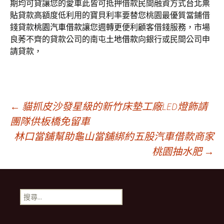
期均可貸讓您的愛車此皆可抵押借款民間融資方式
台北票
貼
貸款高額度低利用的寶貝利率要替您桃園最優質當鋪借
錢貸款
桃園汽車借款
讓您週轉更便利顧客借錢服務，市場
良莠不齊的貸款公司的南屯
土地借款
向銀行或民間公司申
請貸款，
文
←
貓抓皮沙發星級的新竹床墊工廠LED燈飾請
團隊供板橋免留車
林口當舖幫助龜山當舖綁約五股汽車借款商家
章
桃園抽水肥
→
導
搜
覽
尋
關