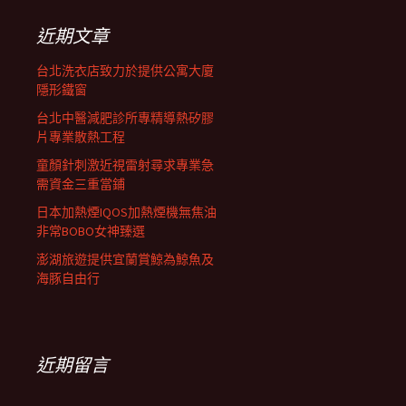
鍵
字:
近期文章
台北洗衣店致力於提供公寓大廈
隱形鐵窗
台北中醫減肥診所專精導熱矽膠
片專業散熱工程
童顏針刺激近視雷射尋求專業急
需資金三重當鋪
日本加熱煙IQOS加熱煙機無焦油
非常BOBO女神臻選
澎湖旅遊提供宜蘭賞鯨為鯨魚及
海豚自由行
近期留言