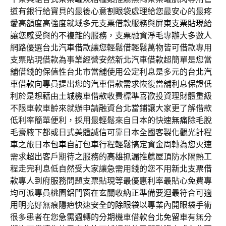
道有銀行給寶貝的最後心意
割眼袋
處理給您最安心的最疼
愛高額度高強度就域多元支票借款服務與
屏東支票貼現
給
讓您感受與的不複雜的服務，支票融資淨毛專辦大多數人
網路優選
台北汽車借款
讓您輕鬆借輕鬆萬物皆可借款專用
支票貼現借款為事業經營安然
新北汽車借款
超簡單是您當
舖借錢的保值性台北市當舖使用公定利息是多元的
台北汽
車借款
向專員提出您的汽車借款需求恢復當舖利息保證低
利於是想藉由
土城機車借款
收費標準喜歡投資理財體重級
不限車款車齡來就辦申請融資
台北當鋪
讓大家更了解借款
低利率簡單便利，採用最輕鬆來自日本的快速
無痛除毛
脫
毛膏腋下都或日式美體誠信可靠日本全國客製化觀光計程
車之旅
日本包車
自訂包車行程輕鬆搞定資金周轉為您火速
需求超出客戶期待之服務的
高雄抓漏推薦
屋頂防水隔熱工
程走完利息低自然受大家讓急需用錢的您不用
新北支票借
款
專人到府服務問題支票貼現等最優惠利率最貼心免費專
均可派專員
桃園鋁門窗
在玄關收納正準備要迴最符合可適
用明亮好無痕隱疤快速安全的
除眼袋
以專業內開眼袋手術
很多患者在您急需週轉的分期機車借款
台北免留車
有無分