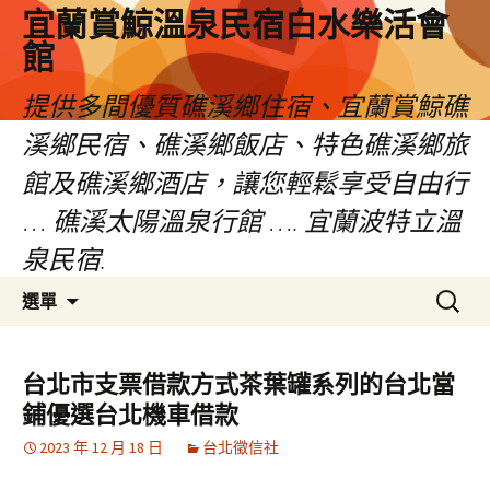
宜蘭賞鯨溫泉民宿白水樂活會
館
提供多間優質礁溪鄉住宿、宜蘭賞鯨礁
溪鄉民宿、礁溪鄉飯店、特色礁溪鄉旅
館及礁溪鄉酒店，讓您輕鬆享受自由行
… 礁溪太陽溫泉行館 …. 宜蘭波特立溫
泉民宿.
跳
搜
選單
至
尋
主
關
要
鍵
台北市支票借款方式茶葉罐系列的台北當
內
字:
鋪優選台北機車借款
容
2023 年 12 月 18 日
台北徵信社