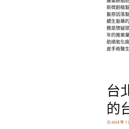
嚴重餘脂
新微創植
髮
原因落
續生髮藥
務是懷疑
年的推案
助順氣
化
皮手術
醫
台
的
2024 年 7