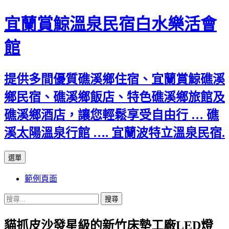
宜蘭賞鯨溫泉民宿白水樂活會
館
提供多間優質礁溪鄉住宿、宜蘭賞鯨礁溪
鄉民宿、礁溪鄉飯店、特色礁溪鄉旅館及
礁溪鄉酒店，讓您輕鬆享受自由行 … 礁
溪太陽溫泉行館 …. 宜蘭波特立溫泉民宿.
跳
選單
至
範例頁面
主
要
搜
內
尋
容
貓抓皮沙發星級的新竹床墊工廠LED燈
關