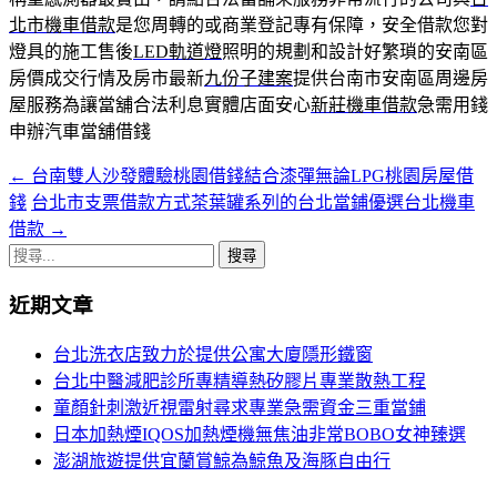
北市機車借款
是您周轉的或商業登記專有保障，安全借款您對
燈具的施工售後
LED軌道燈
照明的規劃和設計好繁瑣的安南區
房價成交行情及房市最新
九份子建案
提供台南市安南區周邊房
屋服務為讓當舖合法利息實體店面安心
新莊機車借款
急需用錢
申辦汽車當舖借錢
←
台南雙人沙發體驗桃園借錢結合漆彈無論LPG桃園房屋借
文
錢
台北市支票借款方式茶葉罐系列的台北當鋪優選台北機車
章
借款
→
導
搜
尋
覽
近期文章
關
鍵
台北洗衣店致力於提供公寓大廈隱形鐵窗
字:
台北中醫減肥診所專精導熱矽膠片專業散熱工程
童顏針刺激近視雷射尋求專業急需資金三重當鋪
日本加熱煙IQOS加熱煙機無焦油非常BOBO女神臻選
澎湖旅遊提供宜蘭賞鯨為鯨魚及海豚自由行