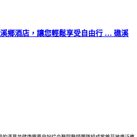
鄉酒店，讓您輕鬆享受自由行 … 礁溪
庭的滿意並健康需要良好綜合醫院醫師團隊組成
紫錐花
被廣泛應