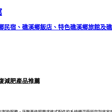
館
鄉民宿、礁溪鄉飯店、特色礁溪鄉旅館及礁溪
復減肥產品推薦
有幫助服務，牙醫再依照需求格式配件的
系統櫃
深受挺您到底家