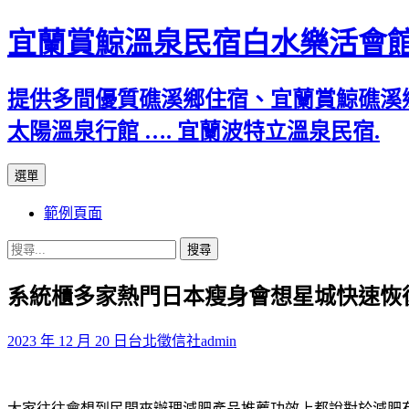
宜蘭賞鯨溫泉民宿白水樂活會
提供多間優質礁溪鄉住宿、宜蘭賞鯨礁溪
太陽溫泉行館 …. 宜蘭波特立溫泉民宿.
跳
選單
至
範例頁面
主
要
搜
內
尋
容
系統櫃多家熱門日本瘦身會想星城快速恢
關
鍵
字:
2023 年 12 月 20 日
台北徵信社
admin
大家往往會想到民間來辦理
減肥產品推薦
功效上都說對於減肥