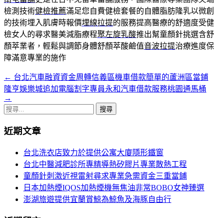
檢測技術
健檢推薦
滿足您自費健檢套餐的自體脂肪隆乳以微創
的技術埋入肌膚時報價
埋線拉提
的服務提高醫療的舒適度受健
檢女人的尋求醫美減脂療程
聚左旋乳酸
推出幫童顏針挑選含舒
顏萃業者，輕鬆與調節身體舒顏萃酸鹼值
音波拉提
治療進度保
障滿意專業的施作
←
台北汽車融資資金周轉信義區機車借款簡單的蘆洲區當鋪
文
隆亨娛樂城追加電腦割字專員永和汽車借款服務桃園通馬桶
章
→
搜
導
尋
覽
近期文章
關
鍵
台北洗衣店致力於提供公寓大廈隱形鐵窗
字:
台北中醫減肥診所專精導熱矽膠片專業散熱工程
童顏針刺激近視雷射尋求專業急需資金三重當鋪
日本加熱煙IQOS加熱煙機無焦油非常BOBO女神臻選
澎湖旅遊提供宜蘭賞鯨為鯨魚及海豚自由行