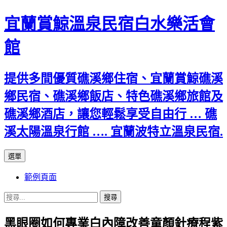
宜蘭賞鯨溫泉民宿白水樂活會
館
提供多間優質礁溪鄉住宿、宜蘭賞鯨礁溪
鄉民宿、礁溪鄉飯店、特色礁溪鄉旅館及
礁溪鄉酒店，讓您輕鬆享受自由行 … 礁
溪太陽溫泉行館 …. 宜蘭波特立溫泉民宿.
跳
選單
至
範例頁面
主
要
搜
內
尋
容
黑眼圈如何專業白內障改善童顏針療程紫
關