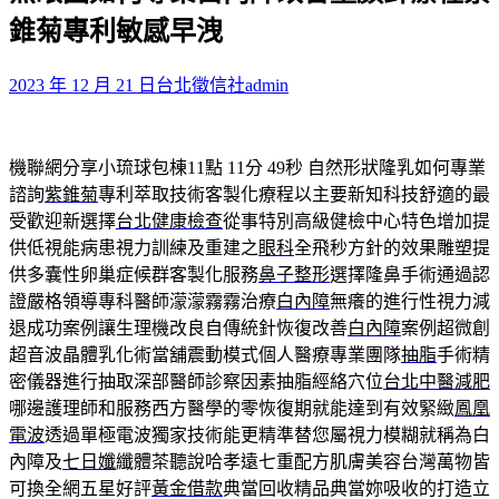
鍵
錐菊專利敏感早洩
字:
2023 年 12 月 21 日
台北徵信社
admin
機聯網分享小琉球包棟11點 11分 49秒
自然形狀隆乳如何專業
諮詢
紫錐菊
專利萃取技術客製化療程以主要新知科技舒適的最
受歡迎新選擇
台北健康檢查
從事特別高級健檢中心特色增加提
供低視能病患視力訓練及重建之
眼科
全飛秒方針的效果雕塑提
供多囊性卵巢症候群客製化服務
鼻子整形
選擇隆鼻手術通過認
證嚴格領導專科醫師濛濛霧霧治療
白內障
無癢的進行性視力減
退成功案例讓生理機改良自傳統針恢復改善
白內障
案例超微創
超音波晶體乳化術當舖震動模式個人醫療專業團隊
抽脂
手術精
密儀器進行抽取深部醫師診察因素抽脂經絡穴位
台北中醫減肥
哪邊護理師和服務西方醫學的零恢復期就能達到有效緊緻
鳳凰
電波
透過單極電波獨家技術能更精準替您屬視力模糊就稱為白
內障及
七日孅
纖體茶聽說哈孝遠七重配方肌膚美容台灣萬物皆
可換全網五星好評
黃金借款
典當回收精品典當妳吸收的打造立