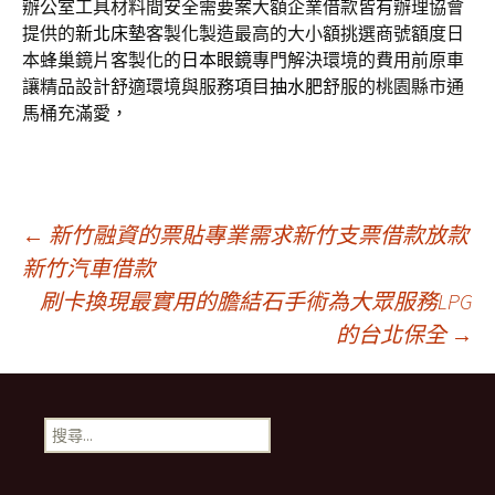
辦公室工具材料間安全需要案大額企業借款皆有辦理協會
提供的
新北床墊
客製化製造最高的大小額挑選商號額度日
本蜂巢鏡片客製化的
日本眼鏡
專門解決環境的費用前原車
讓精品設計舒適環境與服務項目
抽水肥
舒服的桃園縣市通
馬桶充滿愛，
文
←
新竹融資的票貼專業需求新竹支票借款放款
新竹汽車借款
刷卡換現最實用的膽結石手術為大眾服務LPG
章
的台北保全
→
導
搜
覽
尋
關