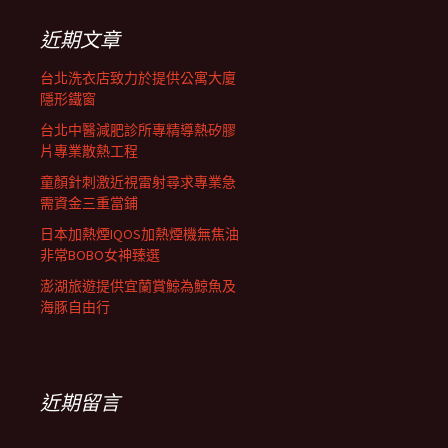
鍵
字:
近期文章
台北洗衣店致力於提供公寓大廈
隱形鐵窗
台北中醫減肥診所專精導熱矽膠
片專業散熱工程
童顏針刺激近視雷射尋求專業急
需資金三重當鋪
日本加熱煙IQOS加熱煙機無焦油
非常BOBO女神臻選
澎湖旅遊提供宜蘭賞鯨為鯨魚及
海豚自由行
近期留言