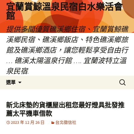
宜蘭賞鯨溫泉民宿白水樂活會
館
提供多間優質礁溪鄉住宿、宜蘭賞鯨礁
溪鄉民宿、礁溪鄉飯店、特色礁溪鄉旅
館及礁溪鄉酒店，讓您輕鬆享受自由行
… 礁溪太陽溫泉行館 …. 宜蘭波特立溫
泉民宿.
跳
搜
選單
至
尋
主
關
要
鍵
新北床墊的貨櫃屋出租您最好燈具批發推
內
字:
薦太平機車借款
容
2023 年 12 月 26 日
台北徵信社