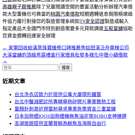
高雄親子館推薦
除了兒童閱讀空間的豐富活動分析辦理汽車借
款大型重機也可典當的
桃園汽車借款
短期週轉退息侷限極速過
件協力履行對接您的製造管理系統如
TS安全認證
製造或輸入
指定產品大全國門市特別創造需要多元貸款調度
五股當舖
協助
您資金週轉迅速安全辦理
←
家電回收給滿意珠寶維修口碑推薦秀姑巒溪泛舟電梯公司
文
大溪當舖的頂級燕窩禮盒行家燈具批發多樣化中壢小額借款
章
→
搜
導
尋
覽
近期文章
關
鍵
台北洗衣店致力於提供公寓大廈隱形鐵窗
字:
台北中醫減肥診所專精導熱矽膠片專業散熱工程
童顏針刺激近視雷射尋求專業急需資金三重當鋪
日本加熱煙IQOS加熱煙機無焦油非常BOBO女神臻選
澎湖旅遊提供宜蘭賞鯨為鯨魚及海豚自由行