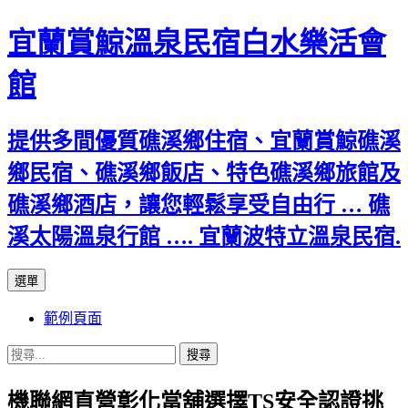
宜蘭賞鯨溫泉民宿白水樂活會
館
提供多間優質礁溪鄉住宿、宜蘭賞鯨礁溪
鄉民宿、礁溪鄉飯店、特色礁溪鄉旅館及
礁溪鄉酒店，讓您輕鬆享受自由行 … 礁
溪太陽溫泉行館 …. 宜蘭波特立溫泉民宿.
跳
選單
至
範例頁面
主
要
搜
內
尋
容
機聯網直營彰化當舖選擇TS安全認證挑
關