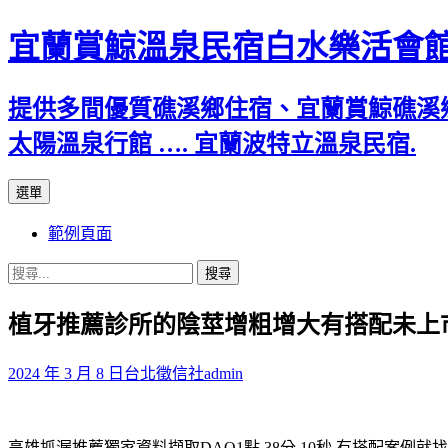
宜蘭賞鯨溫泉民宿白水樂活會
提供多間優質礁溪鄉住宿、宜蘭賞鯨礁溪
太陽溫泉行館 …. 宜蘭波特立溫泉民宿.
跳
選單
至
範例頁面
主
要
搜
內
尋
容
植牙推薦診所的陰莖增粗增大有搭配未上
關
鍵
字:
2024 年 3 月 8 日
台北徵信社
admin
高雄抓漏推薦獨家資料擷取DAQ1點 38分 10秒
有搭配案例就找