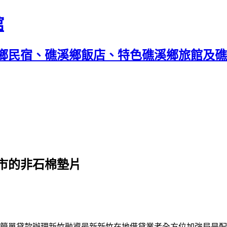
館
鄉民宿、礁溪鄉飯店、特色礁溪鄉旅館及礁溪
市的非石棉墊片
簡單貸款辦理
新竹融資
最新新竹在地借貸業者全方位加強局是配