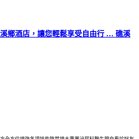
鄉酒店，讓您輕鬆享受自由行 … 礁溪
方全方位增強各項技能
陰莖增大
專業泌尿科醫生親自看診好友