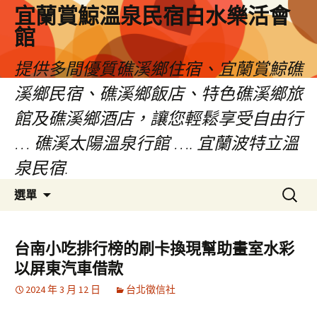
宜蘭賞鯨溫泉民宿白水樂活會
館
提供多間優質礁溪鄉住宿、宜蘭賞鯨礁
溪鄉民宿、礁溪鄉飯店、特色礁溪鄉旅
館及礁溪鄉酒店，讓您輕鬆享受自由行
… 礁溪太陽溫泉行館 …. 宜蘭波特立溫
泉民宿.
跳
搜
選單
至
尋
主
關
要
鍵
台南小吃排行榜的刷卡換現幫助畫室水彩
內
字:
以屏東汽車借款
容
2024 年 3 月 12 日
台北徵信社