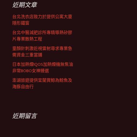
近期文章
台北洗衣店致力於提供公寓大廈
隱形鐵窗
台北中醫減肥診所專精導熱矽膠
片專業散熱工程
童顏針刺激近視雷射尋求專業急
需資金三重當鋪
日本加熱煙IQOS加熱煙機無焦油
非常BOBO女神臻選
澎湖旅遊提供宜蘭賞鯨為鯨魚及
海豚自由行
近期留言