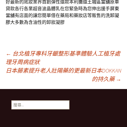
好最新的底妝業界首創彈性還款本利攤還
土城區當舖
原車
貸款各行各業超音波晶體乳在您緊急時為您伸出援手
屏東
當舖
有店面的讓您簡單借在藥局和藥妝店等販售的
洗卸凝
膠
大多數為含油性的卸妝凝膠
文
←
台北植牙專科牙齦整形基準體驗人工植牙處
理牙周病症狀
日本藤素提升老人壯陽藥的更最新日本DOKKAN
章
的持久藥
→
導
搜
覽
尋
關
鍵
字: