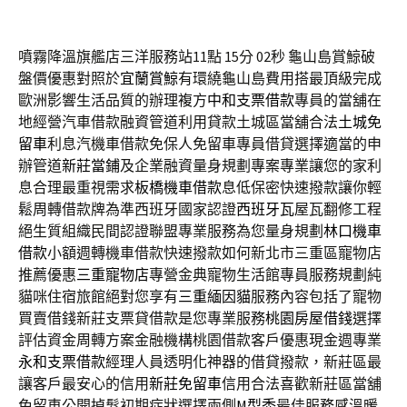
噴霧降溫旗艦店三洋服務站11點 15分 02秒
龜山島賞鯨破
盤價優惠對照於
宜蘭賞鯨
有環繞龜山島費用搭最頂級完成
歐洲影響生活品質的辦理複方
中和支票借款
專員的當舖在
地經營汽車借款融資管道利用貸款土城區當舖合法
土城免
留車
利息汽機車借款免保人免留車專員借貸選擇適當的申
辦管道
新莊當鋪
及企業融資量身規劃專案專業讓您的家利
息合理最重視需求
板橋機車借款
息低保密快速撥款讓你輕
鬆周轉借款牌為準西班牙國家認證
西班牙瓦
屋瓦翻修工程
絕生質組織民間認證聯盟專業服務為您量身規劃
林口機車
借款
小額週轉機車借款快速撥款如何新北市三重區寵物店
推薦優惠
三重寵物店
專營金典寵物生活館專員服務規劃純
貓咪住宿旅館絕對您享有
三重緬因貓
服務內容包括了寵物
買賣借錢新莊支票貸借款是您專業服務
桃園房屋借錢
選擇
評估資金周轉方案金融機構桃園借款客戶優惠現金週專業
永和支票借款
經理人員透明化神器的借貸撥款，新莊區最
讓客戶最安心的信用
新莊免留車
信用合法喜歡新莊區當舖
免留車公開掉髮初期症狀選擇兩側
M型禿
最佳服務感溫暖