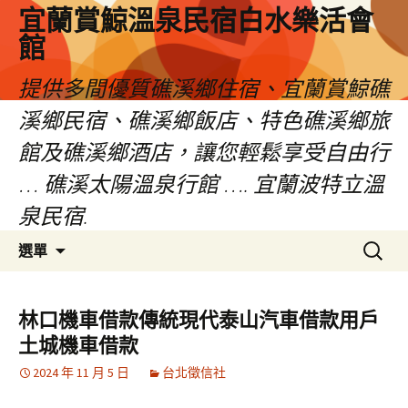
宜蘭賞鯨溫泉民宿白水樂活會
館
提供多間優質礁溪鄉住宿、宜蘭賞鯨礁
溪鄉民宿、礁溪鄉飯店、特色礁溪鄉旅
館及礁溪鄉酒店，讓您輕鬆享受自由行
… 礁溪太陽溫泉行館 …. 宜蘭波特立溫
泉民宿.
跳
搜
選單
至
尋
主
關
要
鍵
林口機車借款傳統現代泰山汽車借款用戶
內
字:
土城機車借款
容
2024 年 11 月 5 日
台北徵信社