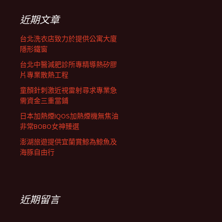
鍵
字:
近期文章
台北洗衣店致力於提供公寓大廈
隱形鐵窗
台北中醫減肥診所專精導熱矽膠
片專業散熱工程
童顏針刺激近視雷射尋求專業急
需資金三重當鋪
日本加熱煙IQOS加熱煙機無焦油
非常BOBO女神臻選
澎湖旅遊提供宜蘭賞鯨為鯨魚及
海豚自由行
近期留言