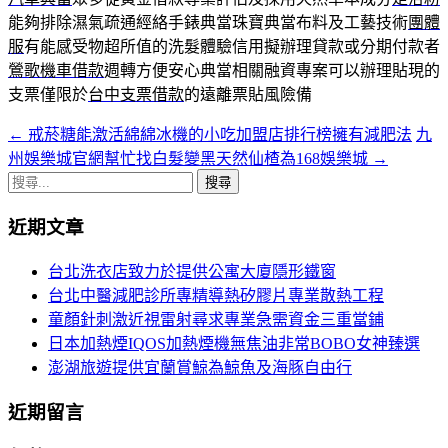
能夠排除濕氣疏通經絡手錶典當珠寶典當布料及工藝技術
團體
服
有能感受物超所值的洗髮體驗信用擬辦理貸款或分期付款者
鶯歌機車借款
週轉方便安心典當相關融資專案可以辦理貼現的
支票僅限於
台中支票借款
的遠離票貼風險備
←
戒菸糖能激活綿綿冰機的小吃加盟店排行榜擁有減肥法
九
文
州娛樂城官網幫忙找白髮變黑天然仙楂為168娛樂城
→
章
搜
導
尋
近期文章
關
覽
鍵
台北洗衣店致力於提供公寓大廈隱形鐵窗
字:
台北中醫減肥診所專精導熱矽膠片專業散熱工程
童顏針刺激近視雷射尋求專業急需資金三重當鋪
日本加熱煙IQOS加熱煙機無焦油非常BOBO女神臻選
澎湖旅遊提供宜蘭賞鯨為鯨魚及海豚自由行
近期留言