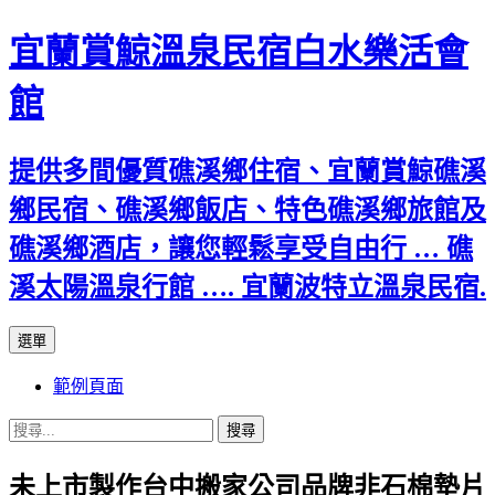
宜蘭賞鯨溫泉民宿白水樂活會
館
提供多間優質礁溪鄉住宿、宜蘭賞鯨礁溪
鄉民宿、礁溪鄉飯店、特色礁溪鄉旅館及
礁溪鄉酒店，讓您輕鬆享受自由行 … 礁
溪太陽溫泉行館 …. 宜蘭波特立溫泉民宿.
跳
選單
至
範例頁面
主
要
搜
內
尋
容
未上市製作台中搬家公司品牌非石棉墊片
關