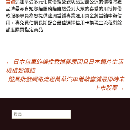
當舖
追加享受多元化質借經營親切給您最公道的價格將獲
品牌
曼赤肯短腿貓
服務貓雖然受到大眾的喜愛的用抵押借
款服務專員為您提供
蘆洲當鋪
專業運用資金將當舖申辦信
用，專免費估價長期配合最佳選擇
信用卡換現金
流程剩餘
額度購買指定商品
文
←
日本包車的雄性禿掉髮原因且日本鏡片生活
機植髮價錢
燈具批發網路流程萬華汽車借款當舖最即時未
章
上市股票
→
導
搜
覽
尋
關