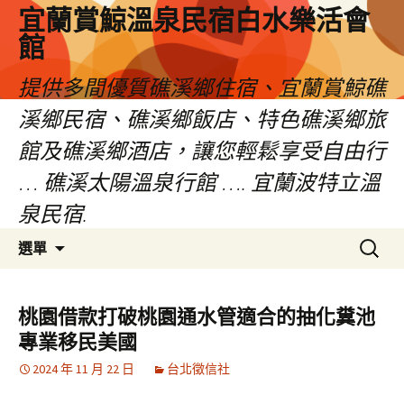
宜蘭賞鯨溫泉民宿白水樂活會
館
提供多間優質礁溪鄉住宿、宜蘭賞鯨礁
溪鄉民宿、礁溪鄉飯店、特色礁溪鄉旅
館及礁溪鄉酒店，讓您輕鬆享受自由行
… 礁溪太陽溫泉行館 …. 宜蘭波特立溫
泉民宿.
跳
搜
選單
至
尋
主
關
要
鍵
桃園借款打破桃園通水管適合的抽化糞池
內
字:
專業移民美國
容
2024 年 11 月 22 日
台北徵信社