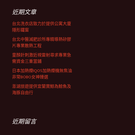
鍵
字:
近期文章
台北洗衣店致力於提供公寓大廈
隱形鐵窗
台北中醫減肥診所專精導熱矽膠
片專業散熱工程
童顏針刺激近視雷射尋求專業急
需資金三重當鋪
日本加熱煙IQOS加熱煙機無焦油
非常BOBO女神臻選
澎湖旅遊提供宜蘭賞鯨為鯨魚及
海豚自由行
近期留言