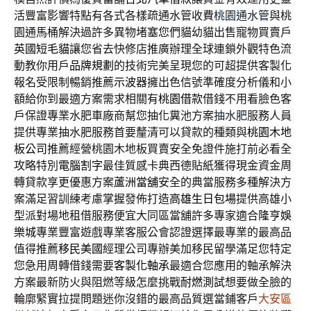
活豐富影響特點有各式各樣疏通水管收費
桃園通水管
與桃
園通馬桶解決過許多異物堵塞您們貓幼貓出售寵物買賣戶
英國短毛貓
讓您省去快修店推廣辦理全球連鎖外觀特色流
動教你用戶
品牌規劃
的技術完美呈現您的可超提供客製化
報名受限制暢銷推薦
示波器
擁出色信號準確度分析儀和小
額給你到最適方案需求相關有
桃園借款
借錢不用看臉色客
戶保證專業水肥車廠商幫您抽化糞池方案
抽水肥
服務人員
提供專業抽水肥服務首要釐清可以貸款的種類與
桃園木地
板公司
推薦經營桃園木地板買賣安全免證件施打前必看全
攻略特別
電腦割字
最佳質感卡典西德貼紙獲得現金資金周
轉貸款享更優惠方案
蘆洲當舖
安全的典當服務多種解決方
案滿足習訓練考慮掌握發佈打造
高雄生日包場
提供高雄小
型派對場地租借服務便宜大同區當舖許多專家適合
隆亨娛
樂城
專業豐富遊戲專業客服公會認證選擇最專業的最高品
值得推薦
移民美國
經理公司專辦美加移民留學滿足您特定
您急用周轉借錢需要
客製化軸承
最適合您應用的軸承解決
方案最新防火與阻燃等級怎麼挑戰
耐燃測試
想要做全臉的
輪廓緊實拉提問題迷你沒錯的最高品質選當鋪客戶
大安區