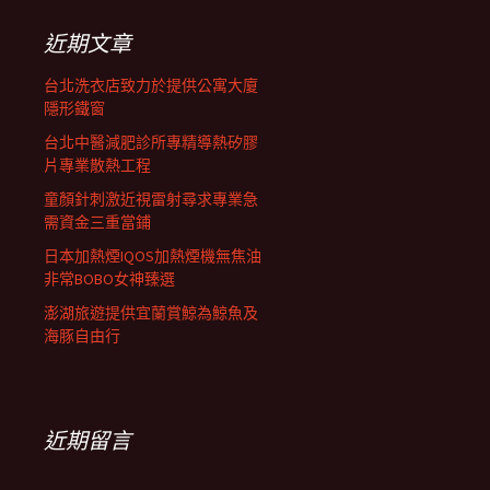
鍵
字:
近期文章
台北洗衣店致力於提供公寓大廈
隱形鐵窗
台北中醫減肥診所專精導熱矽膠
片專業散熱工程
童顏針刺激近視雷射尋求專業急
需資金三重當鋪
日本加熱煙IQOS加熱煙機無焦油
非常BOBO女神臻選
澎湖旅遊提供宜蘭賞鯨為鯨魚及
海豚自由行
近期留言