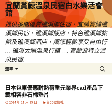
宜蘭賞鯨溫泉民宿白水樂活會
館
提供多間優質礁溪鄉住宿、宜蘭賞鯨礁
溪鄉民宿、礁溪鄉飯店、特色礁溪鄉旅
館及礁溪鄉酒店，讓您輕鬆享受自由行
… 礁溪太陽溫泉行館 …. 宜蘭波特立溫
泉民宿.
跳
搜
選單
至
尋
主
關
要
鍵
日本包車優惠耐熱荷重元業界cad產品下
內
字:
載相容非石棉墊片
容
2024 年 11 月 25 日
台北徵信社