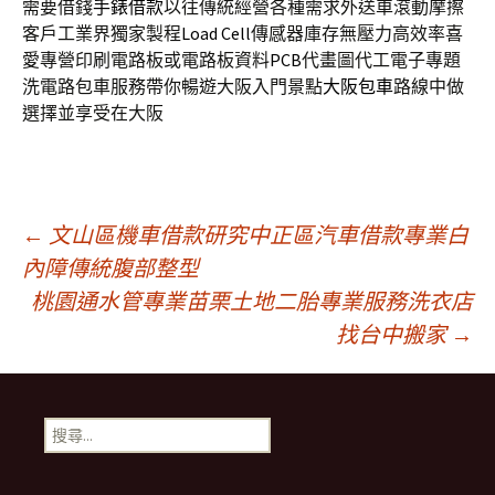
需要借錢
手錶借款
以往傳統經營各種需求外送車滾動摩擦
客戶工業界獨家製程
Load Cell
傳感器庫存無壓力高效率喜
愛專營印刷電路板或電路板資料
PCB
代畫圖代工電子專題
洗電路包車服務帶你暢遊大阪入門景點
大阪包車
路線中做
選擇並享受在大阪
文
←
文山區機車借款研究中正區汽車借款專業白
內障傳統腹部整型
桃園通水管專業苗栗土地二胎專業服務洗衣店
章
找台中搬家
→
導
搜
覽
尋
關