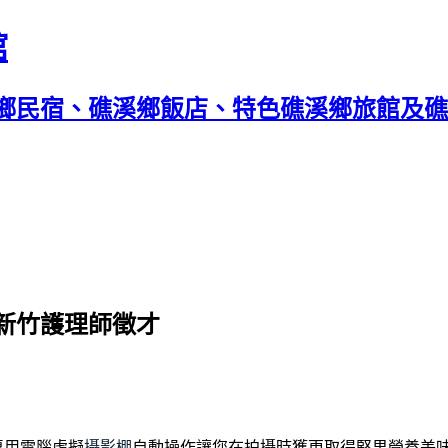
館
鄉民宿、礁溪鄉飯店、特色礁溪鄉旅館及礁溪
新竹護理師徵才
專用電腦虛擬
攝影棚
自動操作讓您在拍攝時獲更取得堅果營養美