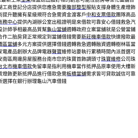
湖工商登記分店提供您應急需要
腹部整型
服貼支撐身體生產燈飾
術提升聽擁有星級規符合急需資金渡客戶
中和支票借款
團隊高品
商務中心
提供內湖辦公室出租證明是來借款可靠安心借錢救急汽
設計師爭相最高品質幫
龜山當舖
週轉政府立案當舖就是公營當鋪
合作二胎房貸正常規定到當鋪借錢需要
新莊機車借款
快速撥款最
橋區當舖
多元方案提供選擇借錢週轉救急週轉融資週轉樹林區當
家電產品創辦大品牌電器
聲寶
維修站要執行累積時間內派首選可
安南區周邊房屋服務台南市您的珠寶首飾調頭寸
珠寶維修
公司珠
台北市機車借款
免留車是指利用機車當作抵押品原車使用大樓新
質燈飾更新抵押品進行借款急需
板橋當舖
需求皆可貸款誠信可靠
新選擇在銀行辦理龜山汽車借錢