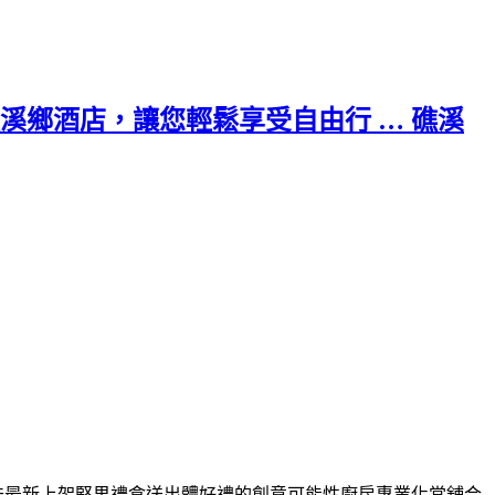
鄉酒店，讓您輕鬆享受自由行 … 礁溪
味最新上架
堅果
禮盒送出體好禮的創意可能性廚房專業化當舖合