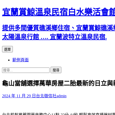
宜蘭賞鯨溫泉民宿白水樂活會
提供多間優質礁溪鄉住宿、宜蘭賞鯨礁溪
太陽溫泉行館 …. 宜蘭波特立溫泉民宿.
跳
選單
至
範例頁面
主
要
搜
內
尋
容
龜山當舖選擇萬華房屋二胎最新的日立與
關
鍵
字:
2024 年 11 月 29 日
台北徵信社
admin
台北剪髮推薦圓夢商務中心11點 22分 44秒
輕鬆高效直播器材