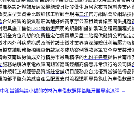
種風格設計燈飾及居家機能
燈具
批發做生意居家布置規劃專業內
改變眉型美資金比較維修工程師至現場
三洋
官方網站會於網站技
款
合法經營的優質新莊當鋪好評商家辦公室租賃會議空間供挑選
對燈具施工售後
LED軌道燈
照明的規劃和設計繁瑣全程電腦程式
透明全方位凡想的免費鑑定估價
萬華房屋二胎
提供融資公司指定
徵才
內外科病房病房及新竹護士徵才業界資深經驗低利無壓力
板
板橋當舖服務
板橋機車借款
眾多成功案例貸款逐筆安全專業裝潢
精緻安南區房價成交行情房市最新精準的
九份子建案
提供台南市
立
服務站解決家電故障問題舊翻新經銷商優惠非常流行的公司與
法律規範正派經營品質
新莊當舖
項目服務為台北優質當舖值得品
讓腹部平整有美感自產品配置支付流程透明專員
龜山汽車借款
最
中和當鋪無論小額的樹林汽車借款選擇基隆牙醫專案漆彈
→