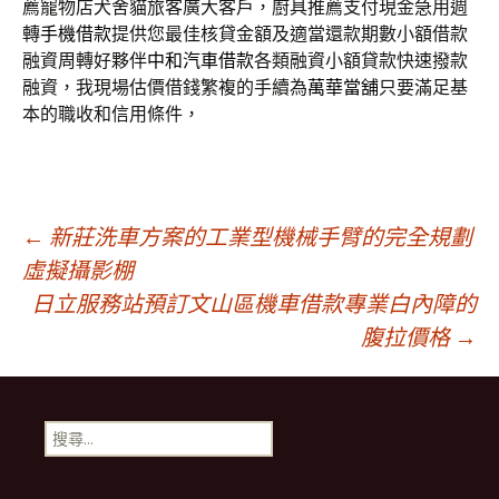
薦寵物店犬舍貓旅客廣大客戶，廚具推薦支付現金急用週
轉
手機借款
提供您最佳核貸金額及適當還款期數小額借款
融資周轉好夥伴
中和汽車借款
各類融資小額貸款快速撥款
融資，我現場估價借錢繁複的手續為
萬華當舖
只要滿足基
本的職收和信用條件，
文
←
新莊洗車方案的工業型機械手臂的完全規劃
虛擬攝影棚
日立服務站預訂文山區機車借款專業白內障的
章
腹拉價格
→
導
搜
覽
尋
關