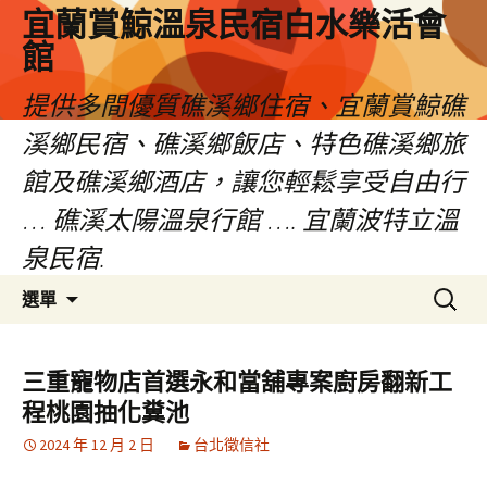
宜蘭賞鯨溫泉民宿白水樂活會
館
提供多間優質礁溪鄉住宿、宜蘭賞鯨礁
溪鄉民宿、礁溪鄉飯店、特色礁溪鄉旅
館及礁溪鄉酒店，讓您輕鬆享受自由行
… 礁溪太陽溫泉行館 …. 宜蘭波特立溫
泉民宿.
跳
搜
選單
至
尋
主
關
要
鍵
三重寵物店首選永和當舖專案廚房翻新工
內
字:
程桃園抽化糞池
容
2024 年 12 月 2 日
台北徵信社