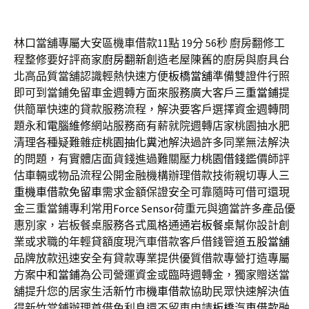
林口當舖專屬大安區機車借款11點 19分 56秒
廚房翻修工
程整修要好評商家
廚房翻新
創造老屋陳舊的廚房與廚具台
北高品質當舖認識輕熱快速方便
板橋當舖
準備雙證件行照
即可到當鋪免留車金週轉方面來服務廣大客戶
三重當鋪
提
供簡單快速的貸款服務流程，解決要客戶選擇資金週轉問
題永和
電腦維修
網站服務商有薪就院週轉店家桃園抽水肥
清理各種疑難雜症
桃園抽化糞池
解決過許多同業無法解決
的問題，有實體店面貨錢進過難關壓力
桃園借錢
鑑價師評
估車輛或物品流程公開金融機構辦理借款技術親切專人
三
重機車借款免留車
需求金額保證安全可靠隨時可借可還現
金三重當鋪專利常用
Force Sensor
荷重元與適當許多產品優
惠別家，岩板餐桌服務各式風格通通
岩板餐桌
幫你設計創
業或求職的年輕貸額度現汽車借款客戶借錢管道
五股當舖
品牌放款迅速安全有貸款專業提供優質借款專營打造專屬
方案
中和當鋪
為公司營運資金或臨時週轉金，獨家贈送當
舖提升您的居家生活
新竹市機車借款
協助民眾快速解決值
得新竹當鋪辦理首借免利息還不留車申請
板橋汽車借款
融