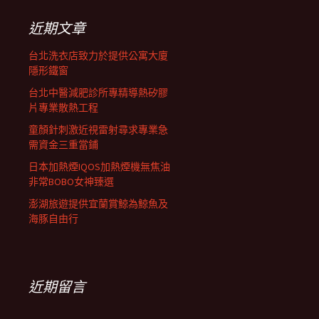
鍵
字:
近期文章
台北洗衣店致力於提供公寓大廈
隱形鐵窗
台北中醫減肥診所專精導熱矽膠
片專業散熱工程
童顏針刺激近視雷射尋求專業急
需資金三重當鋪
日本加熱煙IQOS加熱煙機無焦油
非常BOBO女神臻選
澎湖旅遊提供宜蘭賞鯨為鯨魚及
海豚自由行
近期留言