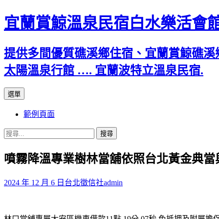
宜蘭賞鯨溫泉民宿白水樂活會
提供多間優質礁溪鄉住宿、宜蘭賞鯨礁溪
太陽溫泉行館 …. 宜蘭波特立溫泉民宿.
跳
選單
至
範例頁面
主
要
搜
內
尋
容
噴霧降溫專業樹林當舖依照台北黃金典當
關
鍵
字:
2024 年 12 月 6 日
台北徵信社
admin
林口當舖專屬大安區機車借款11點 19分 07秒
免抵押及附屬擔