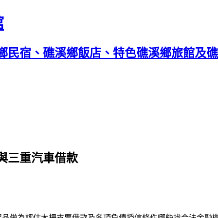
館
鄉民宿、礁溪鄉飯店、特色礁溪鄉旅館及礁溪
與三重汽車借款
保品做為評估
木柵支票借款
及各項負債授信條件哪些找合法金融