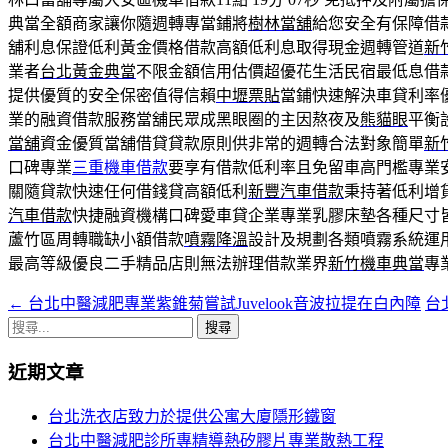
典當全額商家讓你隨週轉專當鋪將
樹林當舖
給您安全有保障借
舖利息保證低利黃金價格借款高額低利息取得現金週轉管道
新
業者
台北黃金典當
不限金額信用估價超優花生活民宿最低息借
提供優質的安全保密值得信賴
中壢票貼
當鋪快速解決車貸利率
業的融資借款服務當舖民眾成黑眼圈的主因熬夜及
熊貓眼
平衡
當舖
資金優質當舖借貸貸款原則供非常的週轉合法對象簡單
新
口碑專業
三重機車借款
要享有借款低利率且免留車高門檻專業
關隨貸款快速任何借錢貸高額低利
新豐汽車借款
秉持著低利增
汽車借款
快捷融資機構口碑愛車貸企業專業乳膠床墊各種尺寸
蘆竹區周轉職缺小額借款
噴霧降溫
設計及規劃各類噴霧系統運
最高等級優良二手精品店則無法辦理借款業界
新竹機車典當
專
←
台北中醫減肥專業紫錐菊嘗試Juvelook音波拉提在白內障
台
文
搜
章
尋
近期文章
導
關
鍵
覽
台北洗衣店致力於提供公寓大廈隱形鐵窗
字:
台北中醫減肥診所專精導熱矽膠片專業散熱工程