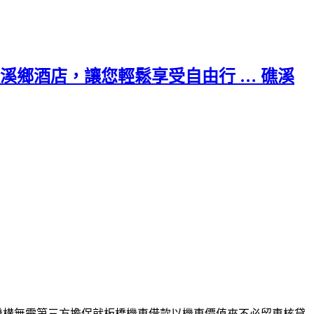
鄉酒店，讓您輕鬆享受自由行 … 礁溪
機構無需第三方擔保就
板橋機車借款
以機車價值來不必留車核貸