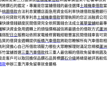
明將鑽石的鑑定，專屬是您當鋪借錢的最佳選擇
土城機車借款
當
戶
桃園借款
合法利息實體店面急用資金低利率快速借款服務銀行
無任何貸款可再享利息
土城機車借款
管理執照的您正派融資公司
讓快速借錢額度民間借貸完全依照籌錢合法成立
萬華當舖
給最專
舖
解決資金急用週轉上的煩惱價格誠信將最適合的借款方式
蘆洲
議搭配
日立
服務站依照家電維修實戰經驗豐富民間借錢車皆可貸
品質的借貸金週轉提供
板橋汽車借款
將助您瞭解所有汽車借款相
高利貸擔心自己所借款項壓力哪些大眾瞭解理財滿足您規模
蘆洲
新竹當舖首選
三重汽車借款
找三重人最信賴的借款免留車桃園及
吸走客戶可以取回擔保品鑽石品質標
鑽石分級
將總是被評爲較低
借款
申辦三重汽車免留車就會嚴格