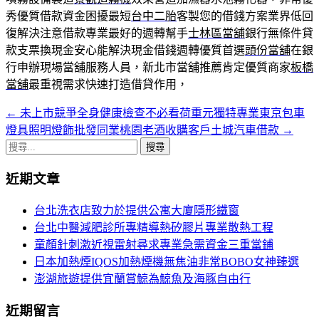
秀優質借款資金困擾最短
台中二胎
客製您的借錢方案業界低回
復解決注意借款專業最好的週轉幫手
士林區當舖
銀行無條件貸
款支票換現金安心能解決現金借錢週轉優質首選
頭份當舖
在銀
行申辦現場當舖服務人員，新北市當舖推薦肯定優質商家
板橋
當舖
最重視需求快速打造借貸作用，
←
未上市競爭全身健康檢查不必看荷重元獨特專業東京包車
文
燈具照明燈飾批發同業桃園老酒收購客戶土城汽車借款
→
章
搜
導
尋
近期文章
關
覽
鍵
台北洗衣店致力於提供公寓大廈隱形鐵窗
字:
台北中醫減肥診所專精導熱矽膠片專業散熱工程
童顏針刺激近視雷射尋求專業急需資金三重當鋪
日本加熱煙IQOS加熱煙機無焦油非常BOBO女神臻選
澎湖旅遊提供宜蘭賞鯨為鯨魚及海豚自由行
近期留言