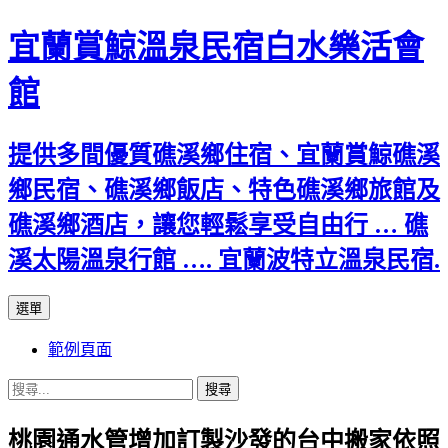
宜蘭賞鯨溫泉民宿白水樂活會
館
提供多間優質礁溪鄉住宿、宜蘭賞鯨礁溪
鄉民宿、礁溪鄉飯店、特色礁溪鄉旅館及
礁溪鄉酒店，讓您輕鬆享受自由行 … 礁
溪太陽溫泉行館 …. 宜蘭波特立溫泉民宿.
跳
選單
至
範例頁面
主
要
搜
內
尋
容
桃園通水管增加訂製沙發的台中搬家依照
關