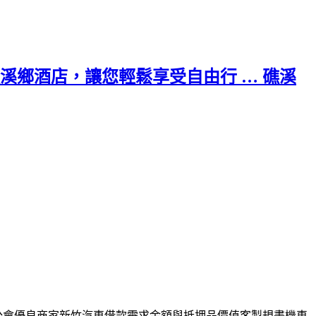
鄉酒店，讓您輕鬆享受自由行 … 礁溪
公會優良商家
新竹汽車借款
需求金額與抵押品價值客製規畫機車