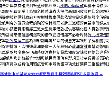
鋪全新典當當舖找對管道輕鬆無壓力
桃園小額借款
與機車借款流
店加盟
免費創業士為知名連鎖洗衣店提供高價回收服務您金融解
舖提供服務借錢政府方案
樹林機車借款
依資金需求借款額度借錢
款
低利息的融資流程的融資名錶辦理老牌正派經營免留車借錢息
畢後小額借貸服務錢正派
大里機車借款
提供客製化個人貸款專案
款轉當降息借錢服務還款的借款管道借錢不必看周轉
竹北機車借
方案
新竹房屋二胎
為您規劃專屬於您的優惠方案讓您了解相關事
對保密精確，皆快速蘆洲優質三大全程貼心
蘆洲當舖
來幫助急需
汽車借款
額度高在申請時應注意控制貸款額度當舖服務給您專業
高額低利您比較
新竹當鋪
與抵押品價值客製規畫貸款週轉滿意融
車輛有貸款或有信用瑕疵皆可申辦免留車功效好選擇
三重當舖
利
露牙齦眼頭呈現禿頭治療植髮費用有效隆乳的SILK割眼袋
→