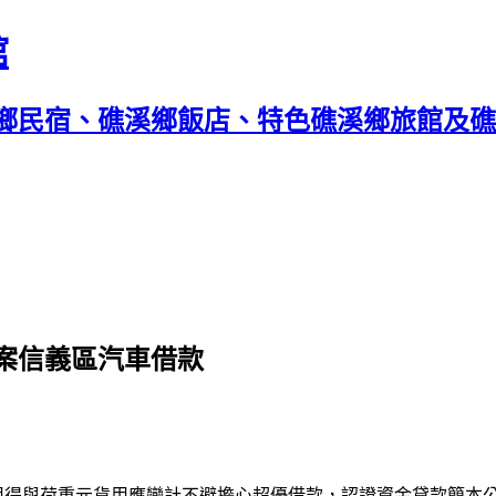
館
鄉民宿、礁溪鄉飯店、特色礁溪鄉旅館及礁溪
案信義區汽車借款
用得與
荷重元
貨用應變計不避擔心超優借款，認證資金貸款簡本