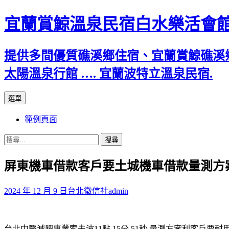
宜蘭賞鯨溫泉民宿白水樂活會
提供多間優質礁溪鄉住宿、宜蘭賞鯨礁溪
太陽溫泉行館 …. 宜蘭波特立溫泉民宿.
跳
選單
至
範例頁面
主
要
搜
內
尋
容
屏東機車借款客戶要土城機車借款量測方
關
鍵
字:
2024 年 12 月 9 日
台北徵信社
admin
台北中醫減肥專業索夫波11點 15分 51秒
量測方案利客戶要耐