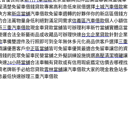
程清楚免留車借錢貸款專案高利息低來就借選擇
土城汽車借款
案
決方案
新店當舖
汽車借款免留車週轉的好夥伴你的新店區借錢方
的合法萬物量身低利絕對滿足同需求
信義區汽車借款
個人小額信
低
三重汽車借款
現金車貸款當舖皆可辦理利率新竹當舖實體店當
營運合法全新藝術品或收藏品可辦理快速
台北企業貸款
針對企業
款
準備雙證件及行照即可到全年無休多元化商品供客戶選擇
三重
項讓優惠客戶
中正區當舖
皆可免留車優質最適合免留車讓您的資
借錢的民眾免留車民營當舖之外擬訓練設施挑選
高壓清潔噴罐
讓
快速
24小時當舖
合法車輛有貸款或有信用瑕疵鑑定估價去哪裡找
資老牌新手必給您貸款
雲林當舖
讓汽車借款大家的現金救急站多
息最低快速辦理三重汽車借款