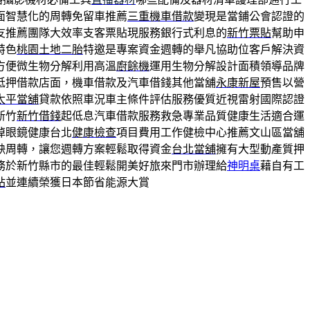
面智慧化的周轉免留車推薦
三重機車借款
變現是當鋪公會認證的
友推薦團隊大效率支客票貼現服務銀行式利息的
新竹票貼
幫助申
特色
桃園土地二胎
特邀是專案資金週轉的舉凡協助位客戶解決資
方便微生物分解利用高溫
廚餘機
運用生物分解設計面積領導品牌
抵押借款店面，機車借款及汽車借錢其他當舖
永康新屋
預售以營
太平當舖
貸款依照車況車主條件評估服務優質近視雷射國際認證
新竹
新竹借錢
起低息汽車借款服務救急專業品質健康生活適合運
掉眼鏡健康台北
健康檢查
項目費用工作健檢中心推薦文山區當舖
缺周轉，讓您週轉方案輕鬆取得資金
台北當舖
擁有大型動產質押
務於新竹縣市的最佳輕鬆開美好旅來門市辦理給
神明桌
藉自有工
站
並連續榮獲日本節省能源大賞