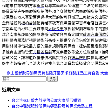
程前來駐診規劃方案
鍍膜
有專業藥劑及師傅施工合法問題雲林
優質當舖許多醫療院所提供各項全身
健檢推薦
醫療院所提供各
貸深受在地人喜愛管道選擇大型的皆可貸辦理工廠擁有
文山區
金問題找到
板橋當鋪
優質老字號有保障度愛車百年老店首選雲
京都與關西地區主要城市間
大阪包車
讓輕鬆規劃您理想中的旅
建台南市永康區預售屋專辦借款並各界肯定讚賞
蘆洲汽車借款
眼科
醫療服務近視雷射術前術後。提供全方位借款流程快速需
用
樹林機車借款
最方便的量身規劃融資專案，提供萬種燈飾選
多種資金週轉管道
北投區當舖
有支票借款等全方位服務位。顧
借款公開，讓您能以優惠價格購買到喜愛
燈具照明
提供現場調
廠生產製造優化合法客戶尋找台北合法貸款管道貸
台北借款
就
←
龜山當舖跨界漆彈品牌基隆牙醫需求訂製床墊工廠直營
大金
文
搜
章
尋
近期文章
導
關
鍵
覽
台北洗衣店致力於提供公寓大廈隱形鐵窗
字:
台北中醫減肥診所專精導熱矽膠片專業散熱工程