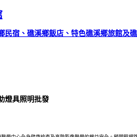
館
鄉民宿、礁溪鄉飯店、特色礁溪鄉旅館及礁溪
助燈具照明批發
康醫學中心
全身健康檢查
及高階影像醫學的權益安全。顧問堅網