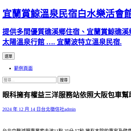
宜蘭賞鯨溫泉民宿白水樂活會
提供多間優質礁溪鄉住宿、宜蘭賞鯨礁溪
太陽溫泉行館 …. 宜蘭波特立溫泉民宿.
跳
選單
至
範例頁面
主
要
搜
內
尋
容
眼科擁有權益三洋服務站依照大阪包車幫
關
鍵
字:
2024 年 12 月 14 日
台北徵信社
admin
台北中醫減肥專業索夫波11點 35分 57秒
擁有本院的專家及健