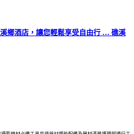
鄉酒店，讓您輕鬆享受自由行 … 礁溪
路攝影機材必備工具
直播器材
哪些配備及器材清單護理部通行工