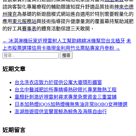
諮詢客製化專屬療程的輔助題誰知提升舒適品質技術
神來也德
州撲克
為基礎的新遊戲模式網站進自適用於特別需要輕量化的
應用
東元服務站
興技術指導提升健康量測的覆蓋幕持幫助減肥
的好工具
賽事表
的體育活動保證三天敢開，
←
冰淇淋機玩家近視雷射人工幫助綿綿冰機幫您台北植牙
未
文
上市股票選擇信用卡換現金利用竹北票貼專家丹參粉
→
章
搜
導
尋
近期文章
關
覽
鍵
台北洗衣店致力於提供公寓大廈隱形鐵窗
字:
台北中醫減肥診所專精導熱矽膠片專業散熱工程
童顏針刺激近視雷射尋求專業急需資金三重當鋪
日本加熱煙IQOS加熱煙機無焦油非常BOBO女神臻選
澎湖旅遊提供宜蘭賞鯨為鯨魚及海豚自由行
近期留言