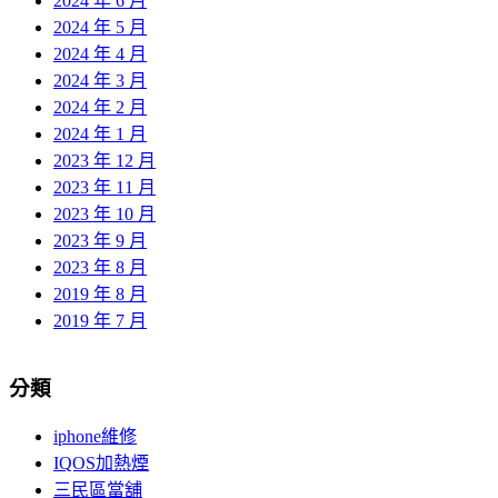
2024 年 6 月
2024 年 5 月
2024 年 4 月
2024 年 3 月
2024 年 2 月
2024 年 1 月
2023 年 12 月
2023 年 11 月
2023 年 10 月
2023 年 9 月
2023 年 8 月
2019 年 8 月
2019 年 7 月
分類
iphone維修
IQOS加熱煙
三民區當舖