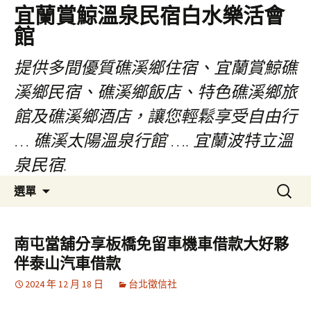
宜蘭賞鯨溫泉民宿白水樂活會
館
提供多間優質礁溪鄉住宿、宜蘭賞鯨礁
溪鄉民宿、礁溪鄉飯店、特色礁溪鄉旅
館及礁溪鄉酒店，讓您輕鬆享受自由行
… 礁溪太陽溫泉行館 …. 宜蘭波特立溫
泉民宿.
跳
搜
選單
至
尋
主
關
要
鍵
南屯當舖分享板橋免留車機車借款大好夥
內
字:
伴泰山汽車借款
容
2024 年 12 月 18 日
台北徵信社