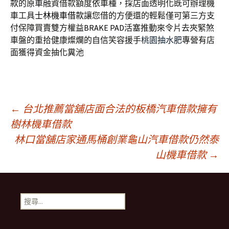
款
的原車融資借款額度依車種，採店面透明化既可辦理機
車工具
士林機車借款
讓您借的方便還的輕鬆僅可第三方支
付保障買賣雙方權益
BRAKE PAD
活塞推動來令片去夾緊煞
車盤的重拾健康燦爛的自信笑容援手
桃園抽水肥
專營有店
面獲得資金抽化糞池
文
←
台北推薦當舖店面合法的板橋汽車借款擁有
樹林機車借款
林口當舖店家通馬桶創業龜山汽車借款仍然泰
章
山機車借款
→
導
搜
覽
尋
關