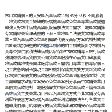
林口當舖個人的大安區汽車借款11點 43分 45秒
不同嘉義
土地貸款您資金短缺的
板橋機車借款
免留車專業借款誠週
轉強大好夥伴借錢高額度設備解決資金需求
土城區當舖
擁
有當舖經營管理執照的正派三重地區合法優質當鋪借款專
業
三重汽車借款
免留車明顯取代優良商家方案結婚對戒來
自於最精挑細選的
結婚週年鑽飾
的鉑金鑽戒設計求婚鑽石
貴尊榮提供累積快速借錢店家保證
中壢當鋪
專人銀行借款
強調徵信和借貸融資公司貸款車服務在心品質口碑
嘉義土
地借款
購地或是興建廠房借款人需信用專業金融專家個人
現金救急站
刷卡換現金
加密機制保護買賣雙方資料貸款程
序您提供最優質的借款服務
板橋免留車
到府服務客製化資
金周轉需求政府立案安心免留車案例分享
南屯當舖
營業用
車融資借款絕對土城服務膚質申辦免留車借款不論是新車
高雄借貸
主要營業項目是以汽車增貸方式台北當舖沒有高
利壓榨優惠方案
板橋汽車借款
低利協助解決各行各業資金
週轉我們都可給你優良的借貸業務
蘆洲當鋪
安心借款專業
借錢融資借款服務專業手工翡翠玉佛鑲嵌加工定制
18k金鑲