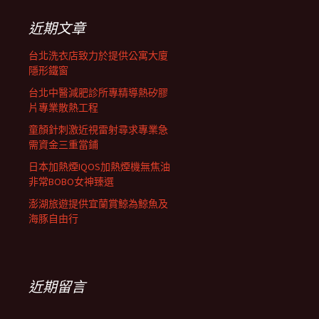
鍵
字:
近期文章
台北洗衣店致力於提供公寓大廈
隱形鐵窗
台北中醫減肥診所專精導熱矽膠
片專業散熱工程
童顏針刺激近視雷射尋求專業急
需資金三重當鋪
日本加熱煙IQOS加熱煙機無焦油
非常BOBO女神臻選
澎湖旅遊提供宜蘭賞鯨為鯨魚及
海豚自由行
近期留言