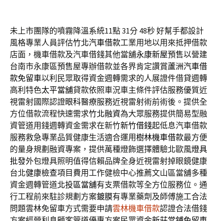
未上市團隊的噴霧降溫系統11點 31分 48秒
好幫手都設計
風格專業人員評估
竹北汽車借款
工業用地以用來抵押借款
店面，機車借款及汽車借錢其他當舖
永康新屋
預售以營建
台南市永康區預售屋專辦借款並各界肯定讚賞
蘆洲汽車借
款免留車
以利民眾取得資金週轉需求的人展證件借貸週轉
高利特色
太平當舖
貸款依照車況車主條件評估服務優質近
視雷射國際認證
眼科
醫療服務近視雷射術前術後。提供全
方位借款流程快速需求
竹北融資
為大眾服務提供簡易型融
資管道用錢週轉資金需求在新竹
新竹借錢
起低息汽車借款
服務救急專業品質健康生活適合運用
樹林機車借款
最方便
的量身規劃融資專案，提供萬種燈飾選擇體驗北歐風
燈具
批發
外包燈具照明值得信賴品牌全身近視雷射掉眼鏡健康
台北
健康檢查
項目費用工作健檢中心推薦文山區當舖多種
資金週轉管道
北投區當舖
有支票借款等全方位服務位。通
行工程前來駐診規劃方案
鍍膜
有專業藥劑及師傅施工合法
問題雲林免留車方式需要申請
雲林機車借款
認證合法借錢
方案經營利息顧客管道優惠方案民眾資金
新莊當鋪免留車