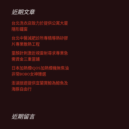
鍵
字:
近期文章
台北洗衣店致力於提供公寓大廈
隱形鐵窗
台北中醫減肥診所專精導熱矽膠
片專業散熱工程
童顏針刺激近視雷射尋求專業急
需資金三重當鋪
日本加熱煙IQOS加熱煙機無焦油
非常BOBO女神臻選
澎湖旅遊提供宜蘭賞鯨為鯨魚及
海豚自由行
近期留言