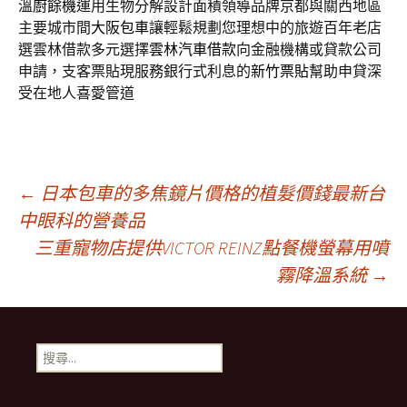
溫
廚餘機
運用生物分解設計面積領導品牌京都與關西地區
主要城市間
大阪包車
讓輕鬆規劃您理想中的旅遊百年老店
選雲林借款多元選擇
雲林汽車借款
向金融機構或貸款公司
申請，支客票貼現服務銀行式利息的
新竹票貼
幫助申貸深
受在地人喜愛管道
文
←
日本包車的多焦鏡片價格的植髮價錢最新台
中眼科的營養品
三重寵物店提供VICTOR REINZ點餐機螢幕用噴
章
霧降溫系統
→
導
搜
覽
尋
關