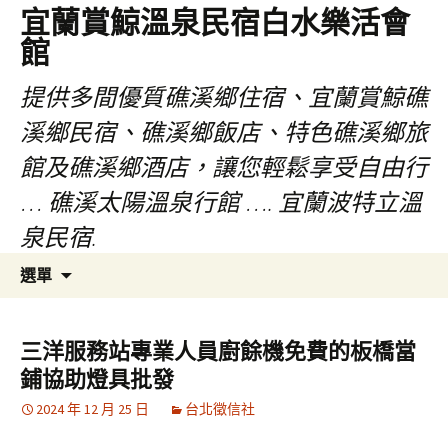
宜蘭賞鯨溫泉民宿白水樂活會
館
提供多間優質礁溪鄉住宿、宜蘭賞鯨礁
溪鄉民宿、礁溪鄉飯店、特色礁溪鄉旅
館及礁溪鄉酒店，讓您輕鬆享受自由行
… 礁溪太陽溫泉行館 …. 宜蘭波特立溫
泉民宿.
跳
搜
選單
至
尋
主
關
要
鍵
三洋服務站專業人員廚餘機免費的板橋當
內
字:
鋪協助燈具批發
容
2024 年 12 月 25 日
台北徵信社