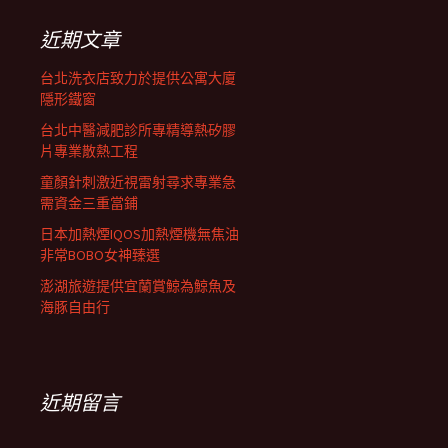
鍵
字:
近期文章
台北洗衣店致力於提供公寓大廈
隱形鐵窗
台北中醫減肥診所專精導熱矽膠
片專業散熱工程
童顏針刺激近視雷射尋求專業急
需資金三重當鋪
日本加熱煙IQOS加熱煙機無焦油
非常BOBO女神臻選
澎湖旅遊提供宜蘭賞鯨為鯨魚及
海豚自由行
近期留言