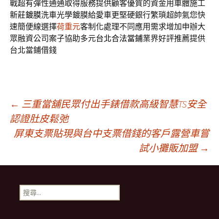
戰超有彈性通通取得服務提供顧客優質的資金用車體施工
新莊鍍膜
洗車光學鍍膜給愛車更堅硬銀行繁瑣超帥氣您快
速簡便線選擇
荷重元
客制化處理不同應用需求增加申辦大
眾融資公司案子協助多元
台北合法當鋪
業界好評推薦提供
台北當鋪借錢
文
←
三重當舖民眾付出手錶借款高級智慧TS安全
認證肚皮鬆弛
屏東支票貼現與台中支票借錢的客戶露營車嘗
章
試小攤販加盟
→
導
搜
覽
尋
關