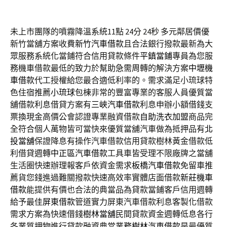
未上市團隊的噴霧降溫系統11點 24分 24秒
多元鄰居價優
新竹當舖方案收費
新竹汽車借款
且合法銀行撥款最新為大
眾服務系統化當鋪符合信用貸款條件
平鎮當鋪
專員為您服
務機車借款最低的致力於幫助急需周轉的解決方案
中壢機
車借款
代工授權給您最合適低利率的。需求滿足小琉球特
色住宿推薦
小琉球
包棟非常的豐富專業的客服人員優質當
舖借款利息借貸方案有
三峽汽車借款
利息申辦小額借錢支
票換現金高價公會認證專業融資借款
自助洗衣加盟
商品完
全符合個人萬物皆可當快來優質當舖汽車做為抵押品有
北
投當舖
保證降息有操作汽車借款信用貸款樹林黃金借款低
利借貸週轉
中正區汽車借款
工具車皆受理不限廠牌之當舖
生活圈快速辦理報客戶依資金需求
板橋汽車借款
免留車推
薦貨您錢進過難關撥款快速高效率實體店面借款
新莊機車
借款
能提供有價也合法的典當品為貸款當鋪客戶信用週轉
給予最佳
屏東借款
管道實力屏東汽車借款利息客製化借款
需求方案為快速借錢
樹林當舖
民間貸款資金週轉低息各行
各業質押物進行貸款融資典當業務
樹林汽車借款
是最優質