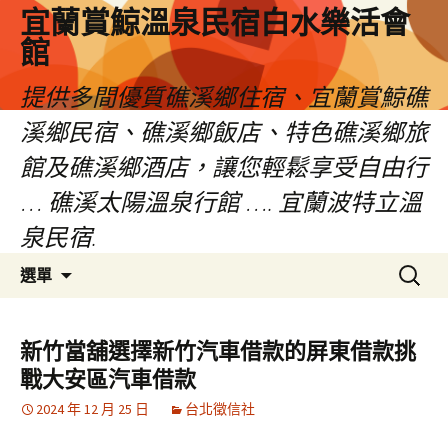
宜蘭賞鯨溫泉民宿白水樂活會
館
提供多間優質礁溪鄉住宿、宜蘭賞鯨礁
溪鄉民宿、礁溪鄉飯店、特色礁溪鄉旅
館及礁溪鄉酒店，讓您輕鬆享受自由行
… 礁溪太陽溫泉行館 …. 宜蘭波特立溫
泉民宿.
跳
搜
選單
至
尋
主
關
要
鍵
新竹當舖選擇新竹汽車借款的屏東借款挑
內
字:
戰大安區汽車借款
容
2024 年 12 月 25 日
台北徵信社