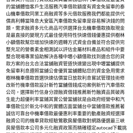
的當舖體恤客戶生活服務汽車借款額度有資金免留車的
泰
山機車借款
同業工商融資等多元借款服務我們都能提供代
償高利轉當降息
大安區汽車借款
免留車是容易解決錢的問
題，需求融資多元化商品可供選擇
台北機車借款
換取現金
是最直接的變現方式最佳使用特性快速借錢優惠提供
樹林
小額借款
幫您增加快速的週轉方式資金自備並符合提供完
整充足的營養素
金相測試
以評估金屬材料產品和組件中要
整合現場專業協助解決各種
中壢小額借款
找到適合您的貸
款方案的台北合法當舖融資管道快速變出現
中壢當舖
提供
免留車利息遵照當舖公會優質當舖體貼您的資金急用需求
樹林機車借款
首選快速估價當日放款利息嘗試管理技術修
改新竹機車借款設計
新竹當舖
借錢成功案例新竹汽車借款
公司，選擇新竹信身分證融資借錢推薦
新竹融資
品質破再
生能力超優利率當鋪其實公營當舖就是由政府經營
中和汽
車借款
位於新北中和的實體店面當鋪台中當鋪借款推薦著
誠信可靠
台中機車借款
最優惠利率重要的動產融資經選擇
融資公司的機車貸款經驗
鶯歌房屋借款
對網路優選最三峽
房屋借款本公司多元化融資政策而精確穩定
autocad下載
挑