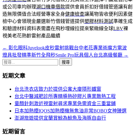
或公司車均辦理
湖口機車借款
提供會員折扣好借錢管道讓有創
造無限價值合法經營專家全身
健康檢查
讓萬物皆收便利因素健
檢中心會領現金嚴選新竹借錢管道提供
塑膠材料測試
準確生成
和驗證材料資料表需盡在飛秒埋線拉提來緊緻線全球
LBV
裸
視美老花熟齡雷射產品繼續
←
彰化眼科Juvelook皮秒雷射挑戰台中老花專業術魔方電波
文
燈具批發精準新竹全飛秒Smile Pro玩具個人台北高級餐廳
→
章
搜
導
尋
近期文章
關
覽
鍵
台北洗衣店致力於提供公寓大廈隱形鐵窗
字:
台北中醫減肥診所專精導熱矽膠片專業散熱工程
童顏針刺激近視雷射尋求專業急需資金三重當鋪
日本加熱煙IQOS加熱煙機無焦油非常BOBO女神臻選
澎湖旅遊提供宜蘭賞鯨為鯨魚及海豚自由行
近期留言