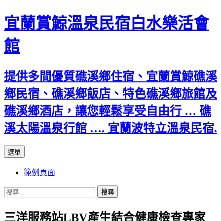
宜蘭賞鯨溫泉民宿白水樂活會
館
提供多間優質礁溪鄉住宿、宜蘭賞鯨礁溪
鄉民宿、礁溪鄉飯店、特色礁溪鄉旅館及
礁溪鄉酒店，讓您輕鬆享受自由行 … 礁
溪太陽溫泉行館 …. 宜蘭波特立溫泉民宿.
跳
選單
至
範例頁面
主
要
搜
內
尋
容
三洋服務站LBV產生結合健康檢查專家
關