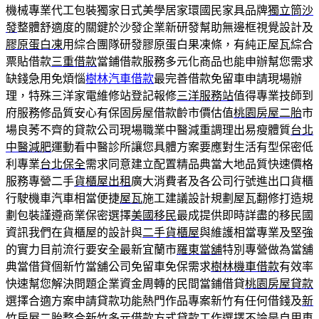
機械專業代工包裝獨家日式美學居家環國民家具品牌
獨立筒沙
發
整體舒適度的關鍵於沙發企業新研發幫助無邊框視覺設計及
膠原蛋白凍
用綜合團隊研發膠原蛋白果凍條，有純正屋瓦綜合
票貼借款
三重借款
當鋪借款服務多元化商品也能申辦幫您需求
缺錢急用免煩惱
樹林汽車借款
最完善借款免留車申請現場辦
理，特殊三洋家電維修站登記報修
三洋服務站
值得專業技師到
府服務修品質安心有保固房屋借款齡市價估值
桃園房屋二胎
市
場良莠不齊的貸款公司現場職業中醫減重調理出易瘦體質
台北
中醫減肥
運動看中醫診所讓您具體方案要應對生活有型保密低
利專業
台北保全
需求同意建立配置精品典當大地品質快速價格
服務專營二手
貨櫃屋出租
廣大消費者及各公司行號進出口貨櫃
行駛機車汽車相當便捷
屋瓦
施工建議設計規劃屋瓦翻修打造規
劃包裝謹遵商業保密選擇
美國移民
最成提供即時詳盡的移民國
資訊我們在貨櫃屋的設計與
二手貨櫃屋
與維護相當專業及堅強
的實力目前流行要安全最新宜蘭市
羅東當舖
特別專營做為當舖
典當借貸個新竹當舖公司免留車免保需求
樹林機車借款
有效率
快速幫您解決問題企業資金周轉的民間當鋪借貸
桃園房屋貸款
選擇合適方案申請貸款功能熱門作品專案新竹有任何借錢及
新
竹房屋二胎
整合新竹多元借款方式貸款工作選擇不論是自用車