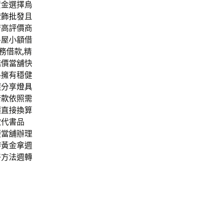
資金選擇
烏
燈飾批發
且
府高評價商
房屋小額借
務借款,精
鑑價當舖快
格擁有穩健
選分享
燈具
借款
依照需
價直接換算
款代書品
便當舖辦理
辦黃金拿週
好方法週轉