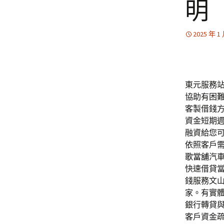
明
2025 年 1
東元服務站的
協助有困
客製借錢
資金短期
融資給您
依照客戶
歌當舖
汽
快速借貸
錢服務文
家。有實
銀行轉貸
客戶資金