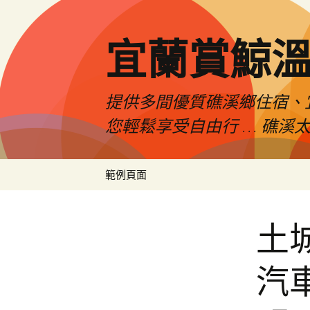
宜蘭賞鯨
提供多間優質礁溪鄉住宿、
您輕鬆享受自由行 … 礁溪太
跳
範例頁面
至
主
要
土
內
容
汽