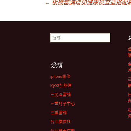
文
←
板橋當舖增加健康檢查並搭配
章
搜
導
尋
關
鍵
覽
字:
分類
iphone維修
IQOS加熱煙
三民區當舖
三重月子中心
三重當舖
台北徵信社
台北機車借款