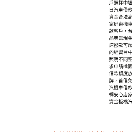
戶選擇
中
日汽車借
資金合法
家屏東機
款客戶，台
品典當現
速撥款可
的經營
台
照明
不同
求申請桃
借款額度
牌，首借
汽機車借
轉安心店
資金
板橋