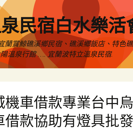
溫泉民宿白水樂活
宜蘭賞鯨礁溪鄉民宿、礁溪鄉飯店、特色
陽溫泉行館 …. 宜蘭波特立溫泉民宿.
城機車借款專業台中
車借款協助有燈具批