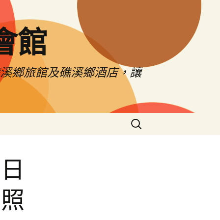
會館
礁溪鄉旅館及礁溪鄉酒店，讓
搜
尋
關
鍵
烏日
字:
發照