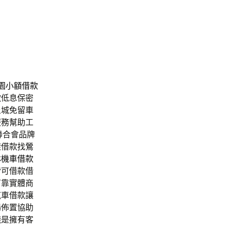
園小額借款
款
低息保密
土城免留車
服務幫助工
聯合會品牌
樣借款找
鶯
林機車借款
皆可借款借
可靠實體商
汽車借款讓
場佈置協助
錢是擁有客