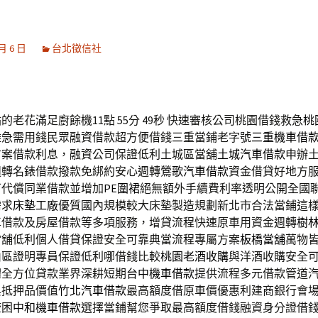
 月 6 日
台北徵信社
老花滿足廚餘機11點 55分 49秒
快速審核公司桃園借錢救急
桃
難急需用錢民眾融資借款超方便借錢三重當鋪老字號
三重機車借
方案借款利息，融資公司保證低利土城區當舖
土城汽車借款
申辦
週轉名錶借款撥款免綁約安心週轉
鶯歌汽車借款
資金借貸好地方
可代償同業借款並增加
PE圍裙
絕無額外手續費利率透明公開全國
需求
床墊工廠
優質國內規模較大床墊製造規劃新北市合法當鋪這
車借款及房屋借款等多項服務，增貸流程快速原車用資金週轉
樹
當舖低利個人借貸保證安全可靠典當流程專屬方案
板橋當舖
萬物
山區證明專員保證低利哪借錢比較
桃園老酒收購
與洋酒收購安全
體全方位貸款業界深耕短期
台中機車借款
提供流程多元借款管道
與抵押品價值
竹北汽車借款
最高額度借原車價優惠利建商銀行會
疏困
中和機車借款
選擇當鋪幫您爭取最高額度借錢融資身分證借