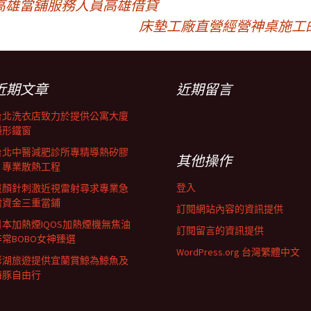
高雄當舖服務人員高雄借貸
床墊工廠直營經營神桌施工
近期文章
近期留言
台北洗衣店致力於提供公寓大廈
隱形鐵窗
台北中醫減肥診所專精導熱矽膠
其他操作
片專業散熱工程
登入
童顏針刺激近視雷射尋求專業急
需資金三重當鋪
訂閱網站內容的資訊提供
日本加熱煙IQOS加熱煙機無焦油
訂閱留言的資訊提供
非常BOBO女神臻選
WordPress.org 台灣繁體中文
澎湖旅遊提供宜蘭賞鯨為鯨魚及
海豚自由行