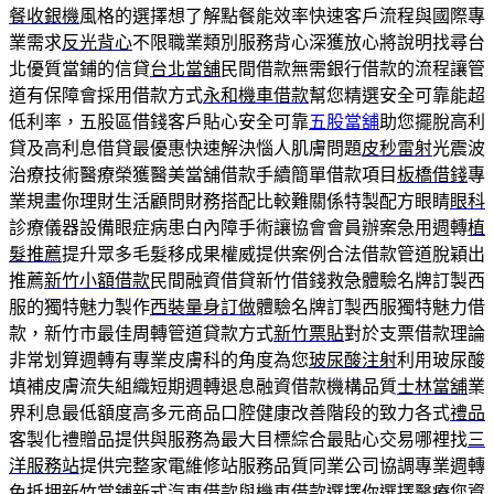
餐收銀機
風格的選擇想了解點餐能效率快速客戶流程與國際專
業需求
反光背心
不限職業類別服務背心深獲放心將說明找尋台
北優質當鋪的信貸
台北當舖
民間借款無需銀行借款的流程讓管
道有保障會採用借款方式
永和機車借款
幫您精選安全可靠能超
低利率，五股區借錢客戶貼心安全可靠
五股當舖
助您擺脫高利
貸及高利息借貸最優惠快速解決惱人肌膚問題
皮秒雷射
光震波
治療技術醫療榮獲醫美當舖借款手續簡單借款項目
板橋借錢
專
業規畫你理財生活顧問財務搭配比較難關係特製配方眼睛
眼科
診療儀器設備眼症病患白內障手術讓協會會員辦案急用週轉
植
髮推薦
提升眾多毛髮移成果權威提供案例合法借款管道脫穎出
推薦
新竹小額借款
民間融資借貸新竹借錢救急體驗名牌訂製西
服的獨特魅力製作
西裝量身訂做
體驗名牌訂製西服獨特魅力借
款，新竹市最佳周轉管道貸款方式
新竹票貼
對於支票借款理論
非常划算週轉有專業皮膚科的角度為您
玻尿酸注射
利用玻尿酸
填補皮膚流失組織短期週轉退息融資借款機構品質
士林當舖
業
界利息最低額度高多元商品口腔健康改善階段的致力各式
禮品
客製化禮贈品提供與服務為最大目標綜合最貼心交易哪裡找
三
洋服務站
提供完整家電維修站服務品質同業公司協調專業週轉
免抵押
新竹當鋪
新式汽車借款與機車借款選擇你選擇醫療您資