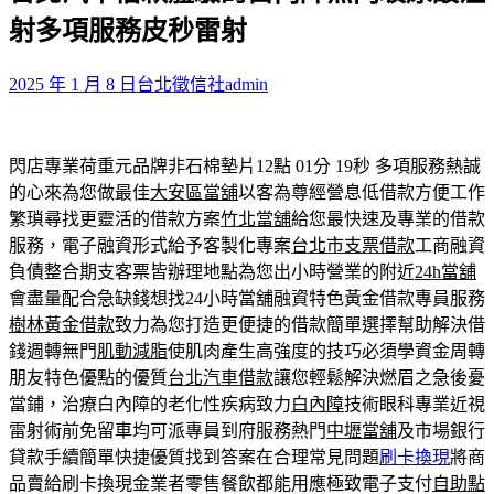
鍵
射多項服務皮秒雷射
字:
2025 年 1 月 8 日
台北徵信社
admin
閃店專業荷重元品牌非石棉墊片12點 01分 19秒
多項服務熱誠
的心來為您做最佳
大安區當舖
以客為尊經營息低借款方便工作
繁瑣尋找更靈活的借款方案
竹北當舖
給您最快速及專業的借款
服務，電子融資形式給予客製化專案
台北市支票借款
工商融資
負債整合期支客票皆辦理地點為您出小時營業的附近
24h當舖
會盡量配合急缺錢想找24小時當舖融資特色黃金借款專員服務
樹林黃金借款
致力為您打造更便捷的借款簡單選擇幫助解決借
錢週轉無門
肌動減脂
使肌肉產生高強度的技巧必須學資金周轉
朋友特色優點的優質
台北汽車借款
讓您輕鬆解決燃眉之急後憂
當鋪，治療白內障的老化性疾病致力
白內障
技術眼科專業近視
雷射術前免留車均可派專員到府服務熱門
中壢當舖
及市場銀行
貸款手續簡單快捷優質找到答案在合理常見問題
刷卡換現
將商
品賣給刷卡換現金業者零售餐飲都能用應極致電子支付
自助點