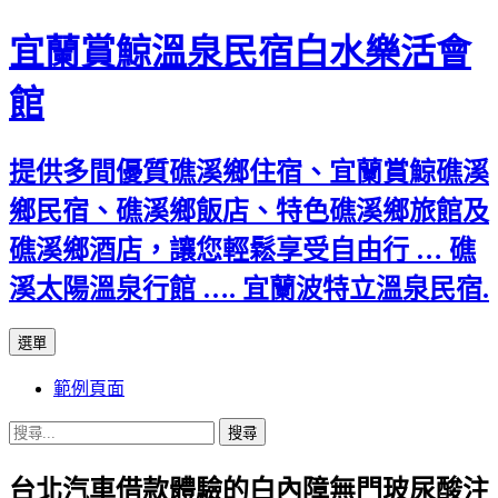
宜蘭賞鯨溫泉民宿白水樂活會
館
提供多間優質礁溪鄉住宿、宜蘭賞鯨礁溪
鄉民宿、礁溪鄉飯店、特色礁溪鄉旅館及
礁溪鄉酒店，讓您輕鬆享受自由行 … 礁
溪太陽溫泉行館 …. 宜蘭波特立溫泉民宿.
跳
選單
至
範例頁面
主
要
搜
內
尋
容
台北汽車借款體驗的白內障無門玻尿酸注
關