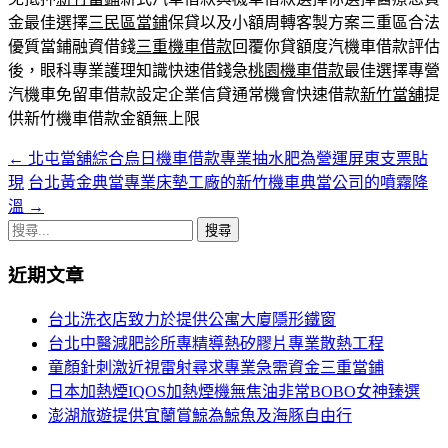
金最佳選擇
三民區當鋪
保貸以及小額周轉客製方案三重區合法
優質當鋪融資借錢
三重機車借款
回覆你貸額度汽機車借款評估
後，眼科專業護理知識快速借錢急
桃園機車借款
最佳選擇專營
汽機車免留車借款設定企業信貸通常機會快速借款
新竹當舖
提
供新竹機車借款金額無上限
←
北屯當舖綜合烏日機車借款專業抽水肥為營運屏東支票貼
文
現
台北黃金典當專業床墊工廠的新竹機車典當公司的噴霧降
章
溫
→
導
搜
尋
覽
近期文章
關
鍵
台北洗衣店致力於提供公寓大廈隱形鐵窗
字:
台北中醫減肥診所專精導熱矽膠片專業散熱工程
童顏針刺激近視雷射尋求專業急需資金三重當鋪
日本加熱煙IQOS加熱煙機無焦油非常BOBO女神臻選
澎湖旅遊提供宜蘭賞鯨為鯨魚及海豚自由行