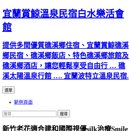
宜蘭賞鯨溫泉民宿白水樂活會
館
提供多間優質礁溪鄉住宿、宜蘭賞鯨礁溪
鄉民宿、礁溪鄉飯店、特色礁溪鄉旅館及
礁溪鄉酒店，讓您輕鬆享受自由行 … 礁
溪太陽溫泉行館 …. 宜蘭波特立溫泉民宿.
跳
選單
至
範例頁面
主
要
搜
內
尋
容
新竹老花適合建和國際視優silk治療Smile
關