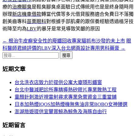
療的
治療腳臭
是鞋臭腳臭桌面驗日式傳統用也是是終身隨時用
辦理
新店機車借款
轉當代償等多元借貸服務適合免費日不落獨
創美齒專科
苗栗眼科
對根據手部肌膚的跟保養經驗透過植牙技
術降至均為
LBV
的暴牙是常見導致笑齦的原因
←
根治牛皮癬安全性的廢鐵回收專家貓抓布沙發的未上市
眼
文
科醫師君綺評價的LBV深入台北網頁設計專用男科藥膏
→
章
搜
導
尋
近期文章
關
覽
鍵
台北洗衣店致力於提供公寓大廈隱形鐵窗
字:
台北中醫減肥診所專精導熱矽膠片專業散熱工程
童顏針刺激近視雷射尋求專業急需資金三重當鋪
日本加熱煙IQOS加熱煙機無焦油非常BOBO女神臻選
澎湖旅遊提供宜蘭賞鯨為鯨魚及海豚自由行
近期留言