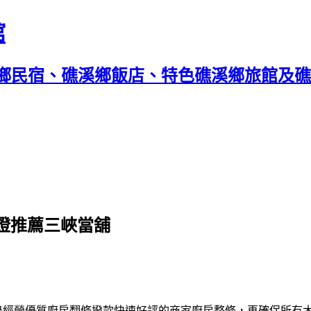
館
鄉民宿、礁溪鄉飯店、特色礁溪鄉旅館及礁溪
燈推薦三峽當舖
錄經營優質
廚房翻修
撥款快速好評的商家廚房整修，再確保所有