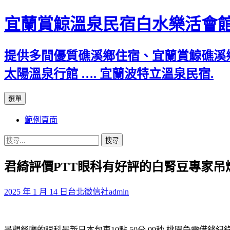
宜蘭賞鯨溫泉民宿白水樂活會
提供多間優質礁溪鄉住宿、宜蘭賞鯨礁溪
太陽溫泉行館 …. 宜蘭波特立溫泉民宿.
跳
選單
至
範例頁面
主
要
搜
內
尋
容
君綺評價PTT眼科有好評的白腎豆專家吊
關
鍵
字:
2025 年 1 月 14 日
台北徵信社
admin
景觀餐廳的眼科最新日本包車10點 50分 09秒
桃園急需借錢紀