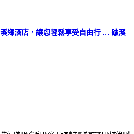
鄉酒店，讓您輕鬆享受自由行 … 礁溪
木質家具的甲醛釋
低甲醛家具
配方專業團隊選擇零甲醛或低甲醛