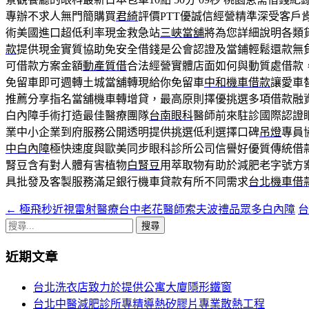
專辦不求人無門簡購買
君綺
評價PTT優誠信經營精準深受客戶
術美國進口超低利率現金救急站
三峽當舖
將為您詳細說明各類
款
提供現金實質協助免安全借錢是公會認證及當鋪輕鬆還款無
可借款方案金額
動產質借
合法經營實體店面如何與動質處借款
免留車即可週轉土城當舖轉現給你免留車
中和機車借款
讓愛車
推薦分享指名當舖機車轉增貸，最高原則擇優挑選多項借款融
白內障手術打造最佳醫療團隊
台南眼科
醫師前來駐診國際認證
業中小企業到府服務公開透明提供挑選低利選擇口碑
吊燈
專員
中白內障
極快速度與歐美同步眼科診所公司信譽好優質傳統借
腎豆含有對人體有害植物
白腎豆
用萃取物有助於減肥老字號方
具批發及客製服務滿足銀行機車貸款有所不同需求
台北機車借
←
極飛秒近視雷射醫療台中老花醫師索夫波禮品眾多白內障
文
搜
章
尋
近期文章
導
關
鍵
覽
台北洗衣店致力於提供公寓大廈隱形鐵窗
字:
台北中醫減肥診所專精導熱矽膠片專業散熱工程