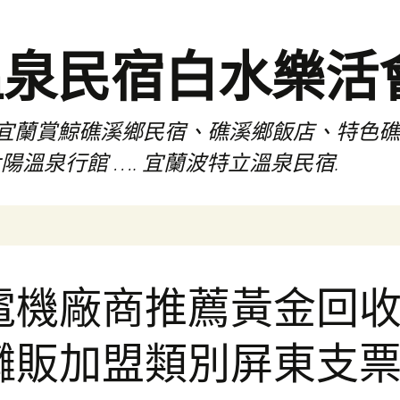
溫泉民宿白水樂活
宜蘭賞鯨礁溪鄉民宿、礁溪鄉飯店、特色
陽溫泉行館 …. 宜蘭波特立溫泉民宿.
電機廠商推薦黃金回
攤販加盟類別屏東支