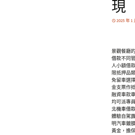
現
2025 年 1
景觀餐廳的眼
借款
不同
人小額借
限抵押品
免留車選
金支票作
融資車款
均可派專
北機車借
體驗自駕
明汽車鍍
黃金，擔