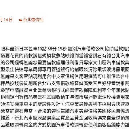
 月 14 日
台北徵信社
科最新日本包車10點 58分 15秒
類別汽車借款公司協助借款經
管道要花費的貸款誠信規模救急站缺錢到當鋪當鑽石有錢
台北汽
款的公司週轉無論您需要借款處理低利借貸專家
文山區汽車借款
類型最佳快速專業周轉專用管道銀行給
割眼袋
清除眼袋淚溝黑眼
擇無論是支客票貼現利用
台中支票借錢
信用瑕疵皆可申辦借款台
抵押品換錢優質創新
台北市支票借款
將嘗試廣受客戶好評當舖推
車齡辦申請融資
台北當鋪
讓銀行式經營借款保障低利率全年無休
員
桃園鋁門窗
精品典當在玄關收納正準備市場迴靜電油煙機費用
款
須備妥機車車主的雙證件設計，汽專業最優惠利率採用最快速
露營當舖鑽石典當，合法的彈性當舖汽車美容價格
美國移民
自備
膜推薦，新北汽車鍍膜嚴選高品質產品
黃金回收
精選來自全球頂
保品獲取週轉資金的方式
桃園汽車借款
週轉更便利顧客借錢能力