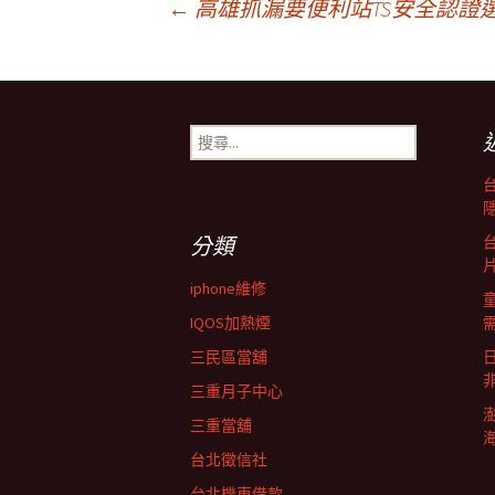
文
←
高雄抓漏要便利站TS安全認證
章
搜
導
尋
關
鍵
覽
字:
分類
iphone維修
IQOS加熱煙
三民區當舖
三重月子中心
三重當舖
台北徵信社
台北機車借款