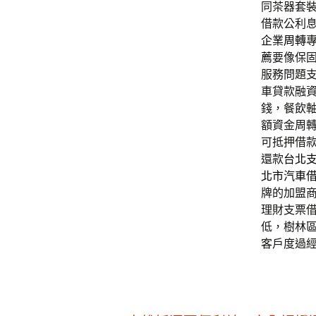
同茶器套
借款公利
企業周轉
薦
要像保
服務問題
車貸款融
錢，餐飲
額資金周
可抵押借
還款
台北
北市汽車
牌的加盟
理財支票
低，樹林
客戶度過