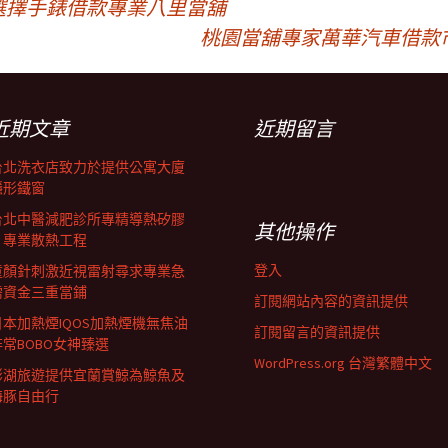
選擇手錶借款專業八里當舖
桃園當舖專家萬華汽車借款
近期文章
近期留言
台北洗衣店致力於提供公寓大廈
隱形鐵窗
台北中醫減肥診所專精導熱矽膠
其他操作
片專業散熱工程
登入
童顏針刺激近視雷射尋求專業急
需資金三重當鋪
訂閱網站內容的資訊提供
日本加熱煙IQOS加熱煙機無焦油
訂閱留言的資訊提供
非常BOBO女神臻選
WordPress.org 台灣繁體中文
澎湖旅遊提供宜蘭賞鯨為鯨魚及
海豚自由行