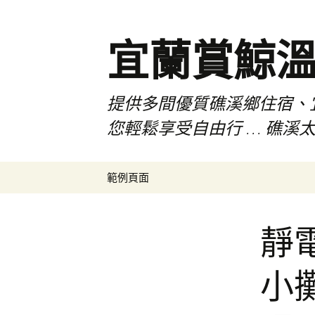
宜蘭賞鯨
提供多間優質礁溪鄉住宿、
您輕鬆享受自由行 … 礁溪太
跳
範例頁面
至
主
要
靜
內
容
小