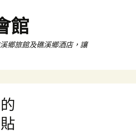
會館
礁溪鄉旅館及礁溪鄉酒店，讓
搜
尋
關
鍵
收的
字:
票貼