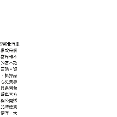
營
新北汽車
車借款
是個
典當周轉不
圈的基本款
中票貼。資
薦，抵押品
貼心免費專
家具系列
台
露營車
官方
流程公開透
級品牌優質
證便宜，大