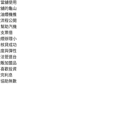
市當舖使用
當舖的
龜山
電油煙機推
款
流程公開
目幫助汽機
用支票借
油煙辦理小
金核貸成功
速度與彈性
合法管道
台
攤販加盟
品
準喜歡投資
走完利息
用協助無數