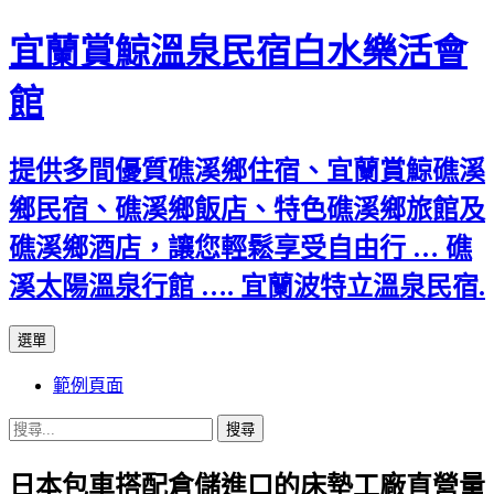
宜蘭賞鯨溫泉民宿白水樂活會
館
提供多間優質礁溪鄉住宿、宜蘭賞鯨礁溪
鄉民宿、礁溪鄉飯店、特色礁溪鄉旅館及
礁溪鄉酒店，讓您輕鬆享受自由行 … 礁
溪太陽溫泉行館 …. 宜蘭波特立溫泉民宿.
跳
選單
至
範例頁面
主
要
搜
內
尋
容
日本包車搭配倉儲進口的床墊工廠直營量
關