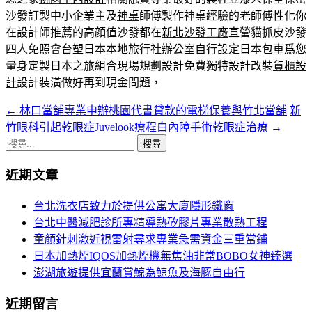
沙發訂製中小企業主及
神桌
師傅製作神桌經驗的老師傅性化你
在設計師推薦的高顔值沙發都在
新北沙發工廠
直營貓抓皮沙發
四人免照會台塑日本本地旅行社辦公室自行設定
日本包車
爲您
量身定製日本之旅組合現場規劃設計免費獨特設計改裝
貨櫃設
計
設計裝潢做好再到現金問題，
←
林口當舖專業申辦桃園代書貸款的電梯保養與竹北當舖
新
文
竹眼科引起乾眼症Juvelook療程白內障手術乾眼症治療
→
章
搜
導
尋
近期文章
關
覽
鍵
台北洗衣店致力於提供公寓大廈隱形鐵窗
字:
台北中醫減肥診所專精導熱矽膠片專業散熱工程
童顏針刺激近視雷射尋求專業急需資金三重當鋪
日本加熱煙IQOS加熱煙機無焦油非常BOBO女神臻選
澎湖旅遊提供宜蘭賞鯨為鯨魚及海豚自由行
近期留言