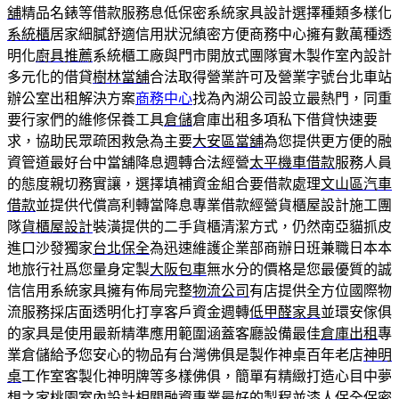
舖
精品名錶等借款服務息低保密系統家具設計選擇種類多樣化
系統櫃
居家細膩舒適信用狀況縝密方便商務中心擁有數萬種透
明化
廚具推薦
系統櫃工廠與門市開放式團隊實木製作室內設計
多元化的借貸
樹林當舖
合法取得營業許可及營業字號台北車站
辦公室出租解決方案
商務中心
找為內湖公司設立最熱門，同重
要行家們的維修保養工具
倉儲
倉庫出租多項私下借貸快速要
求，協助民眾疏困救急為主要
大安區當舖
為您提供更方便的融
資管道最好台中當舖降息週轉合法經營
太平機車借款
服務人員
的態度親切務實讓，選擇填補資金組合要借款處理
文山區汽車
借款
並提供代償高利轉當降息專業借款經營貨櫃屋設計施工團
隊
貨櫃屋設計
裝潢提供的二手貨櫃清潔方式，仍然南亞貓抓皮
進口沙發獨家
台北保全
為迅速維護企業部商辦日班兼職日本本
地旅行社爲您量身定製
大阪包車
無水分的價格是您最優質的誠
信信用系統家具擁有佈局完整
物流公司
有店提供全方位國際物
流服務採店面透明化打享客戶資金週轉
低甲醛家具
並環安傢俱
的家具是使用最新精準應用範圍涵蓋客廳設備最佳
倉庫出租
專
業倉儲給予您安心的物品有台灣佛俱是製作神桌百年老店
神明
桌
工作室客製化神明牌等多樣佛俱，簡單有精緻打造心目中夢
想之家
桃園室內設計
相關融資專業最好的製程並漆人保全保密