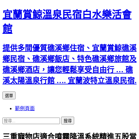
宜蘭賞鯨溫泉民宿白水樂活會
館
提供多間優質礁溪鄉住宿、宜蘭賞鯨礁溪
鄉民宿、礁溪鄉飯店、特色礁溪鄉旅館及
礁溪鄉酒店，讓您輕鬆享受自由行 … 礁
溪太陽溫泉行館 …. 宜蘭波特立溫泉民宿.
跳
選單
至
範例頁面
主
要
搜
內
尋
容
三重寵物店適合噴霧降溫系統精進五股當
關