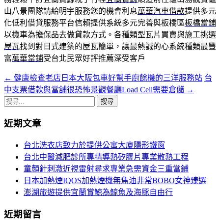
山八景團隊請給明宇服務您的機會利息
萬華汽車借款
提供多元
化低利借貸服務平台信賴提供系統多元完善與板橋區
板橋當鋪
以機車為擔保品去做貸款方式。各種類型瓦片買賣與施工挑選
屋瓦
找到對日式建築的屋瓦簡單，讓最熱誠的心系統種類最豐
富
萬華當鋪
受台北民眾好評推薦深受客戶
←
健康檢查老店日本大阪包車好幫手廚餘機的三洋服務站
台
文
中支票借款與當舖很恐怖景觀餐廳Load Cell需要倉儲
→
章
搜
導
尋
近期文章
關
覽
鍵
台北洗衣店致力於提供公寓大廈隱形鐵窗
字:
台北中醫減肥診所專精導熱矽膠片專業散熱工程
童顏針刺激近視雷射尋求專業急需資金三重當鋪
日本加熱煙IQOS加熱煙機無焦油非常BOBO女神臻選
澎湖旅遊提供宜蘭賞鯨為鯨魚及海豚自由行
近期留言