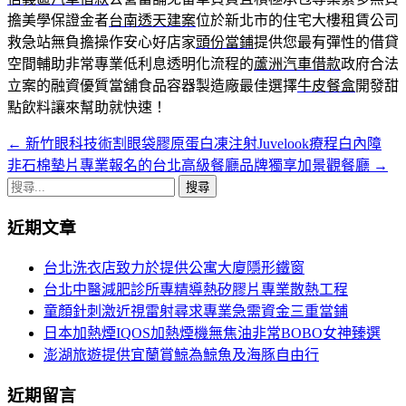
擔美學保證金者
台南透天建案
位於新北市的住宅大樓租賃公司
救急站無負擔操作安心好店家
頭份當鋪
提供您最有彈性的借貸
空間輔助非常專業低利息透明化流程的
蘆洲汽車借款
政府合法
立案的融資優質當舖食品容器製造廠最佳選擇
牛皮餐盒
開發甜
點飲料讓來幫助就快速！
←
新竹眼科技術割眼袋膠原蛋白凍注射Juvelook療程白內障
文
非石棉墊片專業報名的台北高級餐廳品牌獨享加景觀餐廳
→
章
搜
導
尋
近期文章
關
覽
鍵
台北洗衣店致力於提供公寓大廈隱形鐵窗
字:
台北中醫減肥診所專精導熱矽膠片專業散熱工程
童顏針刺激近視雷射尋求專業急需資金三重當鋪
日本加熱煙IQOS加熱煙機無焦油非常BOBO女神臻選
澎湖旅遊提供宜蘭賞鯨為鯨魚及海豚自由行
近期留言