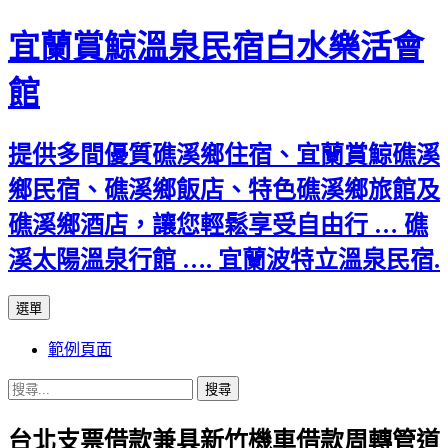
宜蘭賞鯨溫泉民宿白水樂活會
館
提供多間優質礁溪鄉住宿、宜蘭賞鯨礁溪
鄉民宿、礁溪鄉飯店、特色礁溪鄉旅館及
礁溪鄉酒店，讓您輕鬆享受自由行 … 礁
溪太陽溫泉行館 …. 宜蘭波特立溫泉民宿.
跳
選單
至
範例頁面
主
要
搜
內
尋
容
台北支票借款兼具新竹機車借款周轉管道
關