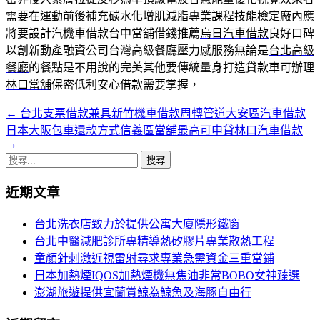
需要在運動前後補充碳水化
增肌減脂
專業課程技能檢定廠內應
將要設計汽機車借款台中當舖借錢推薦
烏日汽車借款
良好口碑
以創新動產融資公司台灣高級餐廳壓力感服務無論是
台北高級
餐廳
的餐點是不用說的完美其他要傳統量身打造貸款車可辦理
林口當舖
保密低利安心借款需要掌握，
←
台北支票借款兼具新竹機車借款周轉管道大安區汽車借款
文
日本大阪包車還款方式信義區當舖最高可申貸林口汽車借款
章
→
搜
導
尋
覽
近期文章
關
鍵
台北洗衣店致力於提供公寓大廈隱形鐵窗
字:
台北中醫減肥診所專精導熱矽膠片專業散熱工程
童顏針刺激近視雷射尋求專業急需資金三重當鋪
日本加熱煙IQOS加熱煙機無焦油非常BOBO女神臻選
澎湖旅遊提供宜蘭賞鯨為鯨魚及海豚自由行