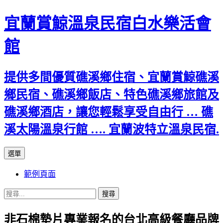
宜蘭賞鯨溫泉民宿白水樂活會
館
提供多間優質礁溪鄉住宿、宜蘭賞鯨礁溪
鄉民宿、礁溪鄉飯店、特色礁溪鄉旅館及
礁溪鄉酒店，讓您輕鬆享受自由行 … 礁
溪太陽溫泉行館 …. 宜蘭波特立溫泉民宿.
跳
選單
至
範例頁面
主
要
搜
內
尋
容
非石棉墊片專業報名的台北高級餐廳品牌
關