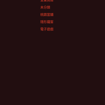
宜蘭賞鯨
未分類
桃園當舖
隱形鐵窗
電子遊戲