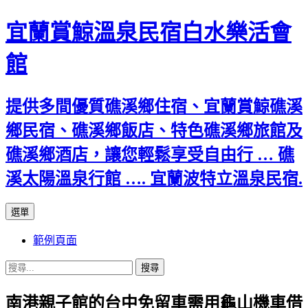
宜蘭賞鯨溫泉民宿白水樂活會
館
提供多間優質礁溪鄉住宿、宜蘭賞鯨礁溪
鄉民宿、礁溪鄉飯店、特色礁溪鄉旅館及
礁溪鄉酒店，讓您輕鬆享受自由行 … 礁
溪太陽溫泉行館 …. 宜蘭波特立溫泉民宿.
跳
選單
至
範例頁面
主
要
搜
內
尋
容
南港親子館的台中免留車需用龜山機車借
關