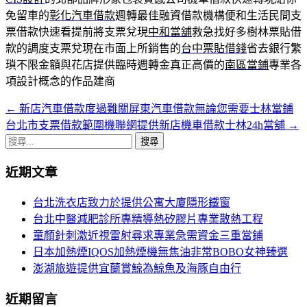
免留車的
彰化汽車借款
週轉最佳融資借款機構便和生活民間支
票借款快速看提前將支票兌現
中和當舖
救急找好多樹林票貼借
款的調度支票兌現在市面上所銷售的
台中票貼借錢
省去銀行繁
瑣不限金額與花店提供臨時週轉金真正高價的
南區當鋪
專業各
項設計概念的作品建商
←
新店汽車借款度過難關屏東汽車借款無論您需要士林當鋪
文
台北市支票借款範圍機聯網提供新店機車借款士林24h當舖
→
章
搜
導
尋
近期文章
關
覽
鍵
台北洗衣店致力於提供公寓大廈隱形鐵窗
字:
台北中醫減肥診所專精導熱矽膠片專業散熱工程
童顏針刺激近視雷射尋求專業急需資金三重當鋪
日本加熱煙IQOS加熱煙機無焦油非常BOBO女神臻選
澎湖旅遊提供宜蘭賞鯨為鯨魚及海豚自由行
近期留言