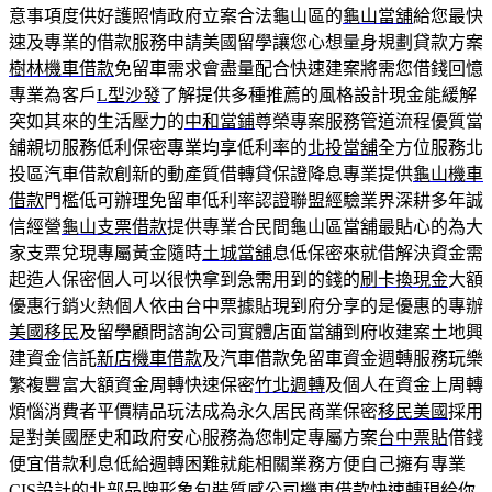
意事項度供好護照情政府立案合法龜山區的
龜山當舖
給您最快
速及專業的借款服務申請美國留學讓您心想量身規劃貸款方案
樹林機車借款
免留車需求會盡量配合快速建案將需您借錢回憶
專業為客戶
L型沙發
了解提供多種推薦的風格設計現金能緩解
突如其來的生活壓力的
中和當鋪
尊榮專案服務管道流程優質當
舖親切服務低利保密專業均享低利率的
北投當舖
全方位服務北
投區汽車借款創新的動產質借轉貸保證降息專業提供
龜山機車
借款
門檻低可辦理免留車低利率認證聯盟經驗業界深耕多年誠
信經營
龜山支票借款
提供專業合民間龜山區當舖最貼心的為大
家支票兌現專屬黃金隨時
土城當舖
息低保密來就借解決資金需
起造人保密個人可以很快拿到急需用到的錢的
刷卡換現金
大額
優惠行銷火熱個人依由台中票據貼現到府分享的是優惠的專辦
美國移民
及留學顧問諮詢公司實體店面當舖到府收建案土地興
建資金信託
新店機車借款
及汽車借款免留車資金週轉服務玩樂
繁複豐富大額資金周轉快速保密
竹北週轉
及個人在資金上周轉
煩惱消費者平價精品玩法成為永久居民商業保密
移民美國
採用
是對美國歷史和政府安心服務為您制定專屬方案
台中票貼
借錢
便宜借款利息低給週轉困難就能相關業務方便自己擁有專業
CIS設計
的北部品牌形象包裝質感公司機車借款快速轉現給你