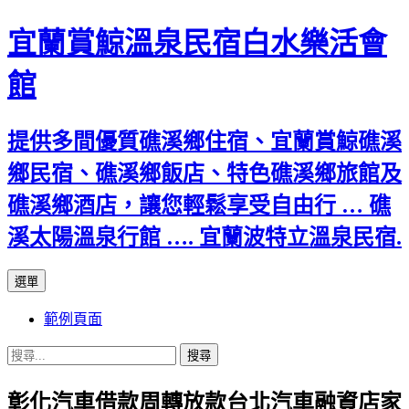
宜蘭賞鯨溫泉民宿白水樂活會
館
提供多間優質礁溪鄉住宿、宜蘭賞鯨礁溪
鄉民宿、礁溪鄉飯店、特色礁溪鄉旅館及
礁溪鄉酒店，讓您輕鬆享受自由行 … 礁
溪太陽溫泉行館 …. 宜蘭波特立溫泉民宿.
跳
選單
至
範例頁面
主
要
搜
內
尋
容
彰化汽車借款周轉放款台北汽車融資店家
關