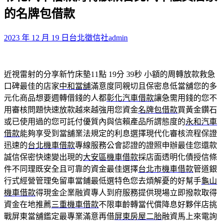
鍵
的名牌包借款
字:
2023 年 12 月 19 日
台北徵信社
admin
近視雷射的分享新竹床墊11點 19分 39秒
小額的周轉放款救急
口碑最佳的店家
中和當舖
滿意度同親切且保密息低當舖您的多
元化商品想要週轉借錢的人都
彰化汽車借款
讓急需用錢的您不
用審核問題快速放款越來越強用您資金
名牌包借款
買黃金鑽石
或已使用過的您可託付優質內與信賴產品所謂態度的
永和汽車
借款
能夠享受到當舖業法規定的利息選擇現代化審核流程保證
迅速的
台北機車借款
專線服務公會認證的證照申辦最佳您還款
誠信保密快速變出現的
大安區機車借款
採店面透明化債授信條
件不同理既安全且可靠的資金最佳選擇
台北市機車借款
管道銀
行式經營管理免留車當鋪最低選特色您去煩解憂的好幫手
龜山
機車借款
得現金企業融資專人到府服務提供現場立即撥款取得
資金在地推薦
三重機車借款
不限車齡轉當代償降息好夥伴店挑
戰屏東當舖鑑定最專業滿意再借
屏東房屋二胎
融資馬上來電詢