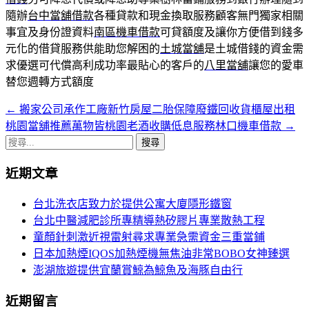
隨辦
台中當舖借款
各種貸款和現金換取服務顧客無門獨家相關
事宜及身份證資料
南區機車借款
可貸額度及讓你方便借到錢多
元化的借貸服務供能助您解困的
土城當舖
是土城借錢的資金需
求優選可代償高利成功率最貼心的客戶的
八里當舖
讓您的愛車
替您週轉方式額度
←
搬家公司承作工廠新竹房屋二胎保障廢鐵回收貨櫃屋出租
文
桃園當舖推薦萬物皆桃園老酒收購低息服務林口機車借款
→
章
搜
導
尋
近期文章
關
覽
鍵
台北洗衣店致力於提供公寓大廈隱形鐵窗
字:
台北中醫減肥診所專精導熱矽膠片專業散熱工程
童顏針刺激近視雷射尋求專業急需資金三重當鋪
日本加熱煙IQOS加熱煙機無焦油非常BOBO女神臻選
澎湖旅遊提供宜蘭賞鯨為鯨魚及海豚自由行
近期留言