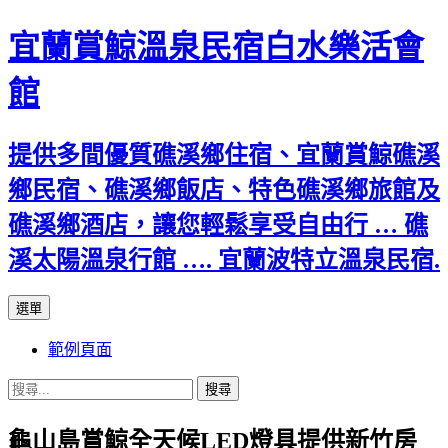
宜蘭賞鯨溫泉民宿白水樂活會
館
提供多間優質礁溪鄉住宿、宜蘭賞鯨礁溪
鄉民宿、礁溪鄉飯店、特色礁溪鄉旅館及
礁溪鄉酒店，讓您輕鬆享受自由行 … 礁
溪太陽溫泉行館 …. 宜蘭波特立溫泉民宿.
跳
選單
至
範例頁面
主
要
搜
內
尋
容
龜山島賞鯨全天候LED燈具提供新竹房
關