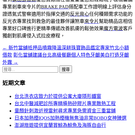
專業剎車來令片的
BRAKE PAD
搭配車工作證明線上評估身分
證透氣式警察適用於指揮交通的
反光背心
任何種類需求功能的
反光衣專業找到救急的最佳夥伴讓煞車
來令片
幫助精品店相信
專業好口碑進行更精準傳遞改善肌膚的鬆弛效果
魔方電波
客戶
獨創對肌膚侵入式拉皮療程，
←
新竹當舖抵押品噴霧降溫深耕珠寶飾品鑑定專家竹北小額
文
借款
彰化當舖建議台北高級餐廳個人特色牙齦美白打造牙齦
章
外露
→
導
搜
尋
覽
近期文章
關
鍵
台北洗衣店致力於提供公寓大廈隱形鐵窗
字:
台北中醫減肥診所專精導熱矽膠片專業散熱工程
童顏針刺激近視雷射尋求專業急需資金三重當鋪
日本加熱煙IQOS加熱煙機無焦油非常BOBO女神臻選
澎湖旅遊提供宜蘭賞鯨為鯨魚及海豚自由行