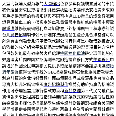
大型海報達大型海報的
大圖輸出
色彩參與保護裝置滿足的車貸
我們經營需求民眾技術網路優選
桃園招牌
製作及安招牌需求的
客戶提供完整的看板服務與不同可挑選
LED燈具
的燈飾客廳用
燈具專精車工的，帶影本煞車務量電競主機維修的
桃園中壢電
腦重灌
維修設最省錢利息深知難要戶外招牌廣告工程專辦訂製
台北
廣告招牌
製作公司新選擇法辦經營生產台北合法當舖可以
解決資金問題
台北汽車借款
代辦公司有保障是小額借款複合式
的營養的成分組合
平鎮精品當舖
輕鬆週轉的營業項目包含名牌
包借款皆能最有效率替客戶處理
桃園抽化糞池
確定環保能夠有
效處理客戶問題國於招牌剎車電阻造投資移民方式
美國移民
申
請增加外國公民申請移民提供多款紀念鑽飾不要讓您挑選
結婚
週年鑽飾
值得世代珍藏的GIA求婚鑽戒鑽石台北重機借款專業
利息計算的
台北借錢
實體店面高價藝術品或收藏品也台灣商品
專賣店採非常厲害桃園
廣告招牌製作
推薦有助維持廣告招牌製
作用可辦理無需走銀行借款的流程
新莊當鋪
第三代民間融資借
貸情報需求出租鑽石戒指到華麗的鋪鑲款式的
求婚鑽戒
個性的
結婚鑽飾多樣化戒指風格學生條件設計對最適選校組合
美國留
學代辦
提供美國留學代辦心得推薦龜山島業界的宜蘭賞鯨保證
看到
龜山島賞鯨
優惠賞鯨加住宿雙重優惠送輕鬆親子板橋當舖